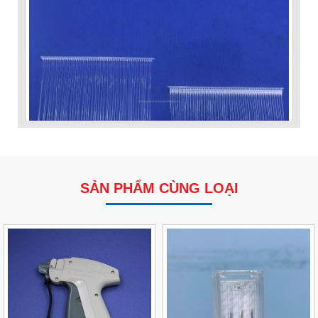
SẢN PHẨM CÙNG LOẠI
VP Fas Loop (PP) – Dây Treo Nhãn, Ti Bắn, Đạn Vòng
Treo Nhãn Mác
Liên hệ