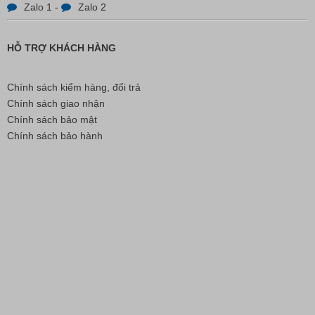
Zalo 1
-
Zalo 2
HỖ TRỢ KHÁCH HÀNG
Chính sách kiểm hàng, đổi trả
Chính sách giao nhận
Chính sách bảo mật
Chính sách bảo hành
Bút Đánh Dấu Màu Trắng – ADGER CHAKO ACE
White - A