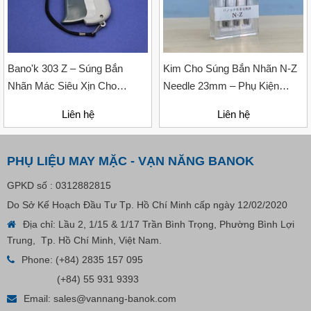
Bano'k 303 Z – Súng Bắn
Kim Cho Súng Bắn Nhãn N-Z
Nhãn Mác Siêu Xịn Cho
Needle 23mm – Phụ Kiện
Ngành May Mặc
Thay Thế Bằng Thép Không Gỉ
Liên hệ
Liên hệ
PHỤ LIỆU MAY MẶC - VẠN NĂNG BANOK
GPKD số : 0312882815
Do Sở Kế Hoạch Đầu Tư Tp. Hồ Chí Minh cấp ngày 12/02/2020
Địa chỉ: Lầu 2, 1/15 & 1/17 Trần Bình Trọng, Phường Bình Lợi
Trung, Tp. Hồ Chí Minh, Việt Nam.
Nút Khóa Bằng Nhựa Cord Stopper – Recycled Nylon
Phone:
(+84) 2835 157 095
(+84) 55 931 9393
Email:
sales@vannang-banok.com
Liên hệ