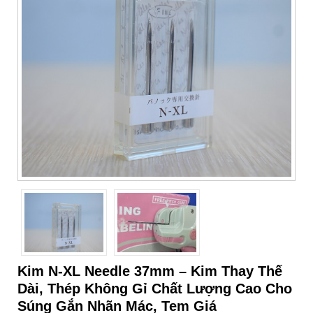
Kim N-XL Needle 37mm – Kim Thay Thế
Dài, Thép Không Gỉ Chất Lượng Cao Cho
Súng Gắn Nhãn Mác, Tem Giá