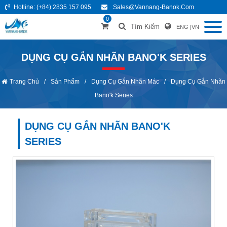
Hotline:
(+84) 2835 157 095
Sales@vannang-Banok.com
0
Tìm Kiếm
ENG
|
VN
DỤNG CỤ GẮN NHÃN BANO'K SERIES
Trang Chủ
/
Sản Phẩm
/
Dụng Cụ Gắn Nhãn Mác
/
Dụng Cụ Gắn Nhãn
Bano'k Series
DỤNG CỤ GẮN NHÃN BANO'K
SERIES