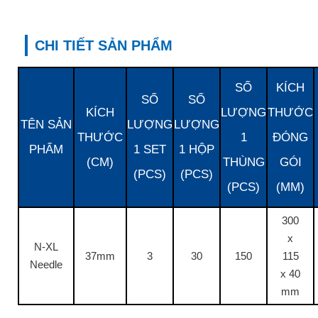
CHI TIẾT SẢN PHẨM
SỐ
KÍCH
SỐ
SỐ
KÍCH
LƯỢNG
THƯỚC
TÊN SẢN
LƯỢNG
LƯỢNG
THƯỚC
1
ĐÓNG
PHẨM
1 SET
1 HỘP
(CM)
THÙNG
GÓI
(PCS)
(PCS)
(PCS)
(MM)
300
x
N-XL
37mm
3
30
150
115
Needle
x 40
mm