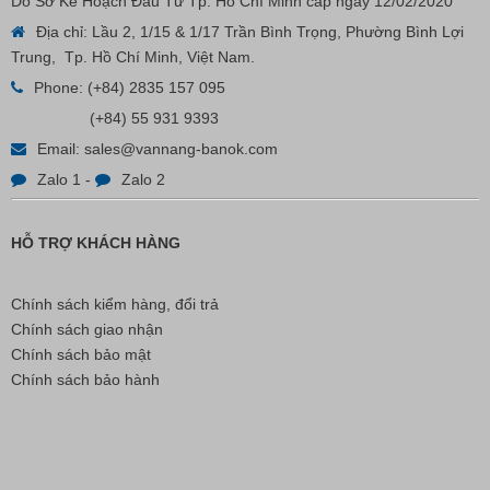
Do Sở Kế Hoạch Đầu Tư Tp. Hồ Chí Minh cấp ngày 12/02/2020
VP Fas Loop (PP) – Dây Treo Nhãn, Ti Bắn, Đạn Vòng
Treo Nhãn Mác
Địa chỉ: Lầu 2, 1/15 & 1/17 Trần Bình Trọng, Phường Bình Lợi
Trung, Tp. Hồ Chí Minh, Việt Nam.
Liên hệ
Phone:
(+84) 2835 157 095
(+84) 55 931 9393
Email:
sales@vannang-banok.com
Zalo 1
-
Zalo 2
HỖ TRỢ KHÁCH HÀNG
Chính sách kiểm hàng, đổi trả
Chính sách giao nhận
Chính sách bảo mật
Chính sách bảo hành