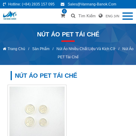
Hotline:
(+84) 2835 157 095
Sales@vannang-Banok.com
0
Tìm Kiếm
ENG
|
VN
NÚT ÁO PET TÁI CHẾ
Trang Chủ
/
Sản Phẩm
/
Nút Áo Nhiều Chất Liệu Và Kích Cỡ
/
Nút Áo
PET Tái Chế
NÚT ÁO PET TÁI CHẾ