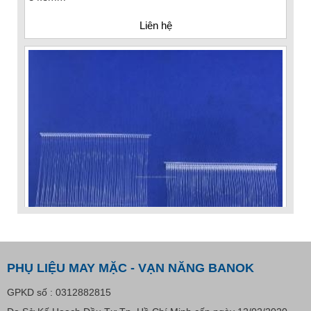
Liên hệ
PHỤ LIỆU MAY MẶC - VẠN NĂNG BANOK
GPKD số : 0312882815