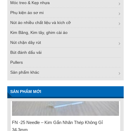
Móc treo & Kẹp nhựa
Phụ kiện áo sơ mi
Nút áo nhiều chất liệu và kích cỡ
Kim Băng, Kim tây, ghim cài áo
Nút chặn dây rút
Bút đánh dấu vải
Pullers
Sản phẩm khác
SẢN PHẨM MỚI
FN -25 Needle – Kim Gắn Nhãn Thép Không Gỉ
34.3mm