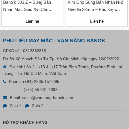
Bano'k 303 Z – Súng Bắn
Kim Cho Súng Bắn Nhãn N-Z
Nhãn Mác Siêu Xịn Cho
Needle 23mm – Phụ Kiện
Ngành May Mặc
Thay Thế Bằng Thép Không Gỉ
Liên hệ
Liên hệ
PHỤ LIỆU MAY MẶC - VẠN NĂNG BANOK
GPKD số : 0312882815
Do Sở Kế Hoạch Đầu Tư Tp. Hồ Chí Minh cấp ngày 12/02/2020
Địa chỉ: Lầu 2, 1/15 & 1/17 Trần Bình Trọng, Phường Bình Lợi
Trung, Tp. Hồ Chí Minh, Việt Nam.
Nút Khóa Bằng Nhựa Cord Stopper – Recycled Nylon
Phone:
(+84) 2835 157 095
(+84) 55 931 9393
Email:
sales@vannang-banok.com
Liên hệ
Zalo 1
-
Zalo 2
HỖ TRỢ KHÁCH HÀNG