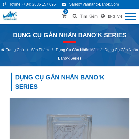
Hotline:
(+84) 2835 157 095
Sales@vannang-Banok.com
0
Tìm Kiếm
ENG
|
VN
DỤNG CỤ GẮN NHÃN BANO'K SERIES
Trang Chủ
/
Sản Phẩm
/
Dụng Cụ Gắn Nhãn Mác
/
Dụng Cụ Gắn Nhãn
Bano'k Series
DỤNG CỤ GẮN NHÃN BANO'K
SERIES