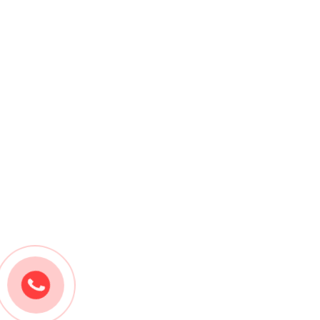
Bút Đánh Dấu Vải Màu Hồng Adger Chako Ace Pink -
A95-P
Liên hệ