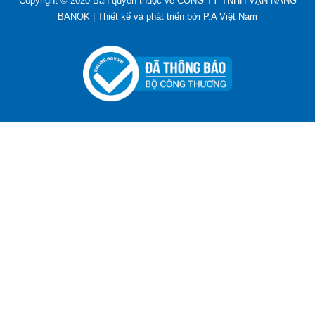
Copyright © 2020 Bản quyền thuộc về CÔNG TY TNHH VẠN NĂNG
BANOK |
Thiết kế và phát triển bởi
P.A Việt Nam
Bút Tẩy - Bút Xóa - Bút Bay Màu Nét Vẽ Trên Vải
Liên hệ