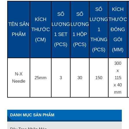
SỐ
KÍCH
SỐ
SỐ
KÍCH
LƯỢNG
THƯỚC
TÊN SẢN
LƯỢNG
LƯỢNG
THƯỚC
1
ĐÓNG
PHẨM
1 SET
1 HỘP
(CM)
THÙNG
GÓI
(PCS)
(PCS)
(PCS)
(MM)
300
x
N-X
25mm
3
30
150
115
Needle
x 40
mm
DANH MỤC SẢN PHẨM