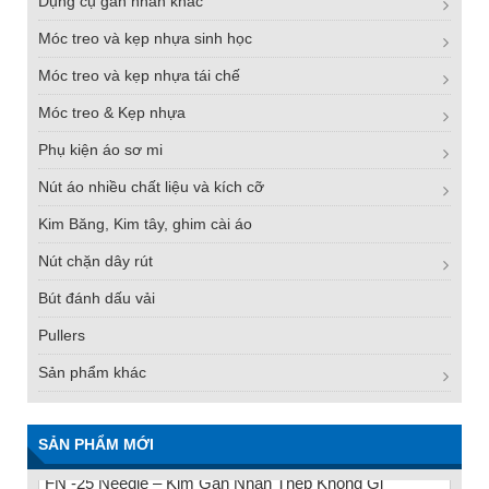
Dụng cụ gắn nhãn khác
Móc treo và kẹp nhựa sinh học
Móc treo và kẹp nhựa tái chế
Móc treo & Kẹp nhựa
Phụ kiện áo sơ mi
Nút áo nhiều chất liệu và kích cỡ
Kim Băng, Kim tây, ghim cài áo
Nút chặn dây rút
Bút đánh dấu vải
Pullers
Sản phẩm khác
SẢN PHẨM MỚI
FN -25 Needle – Kim Gắn Nhãn Thép Không Gỉ