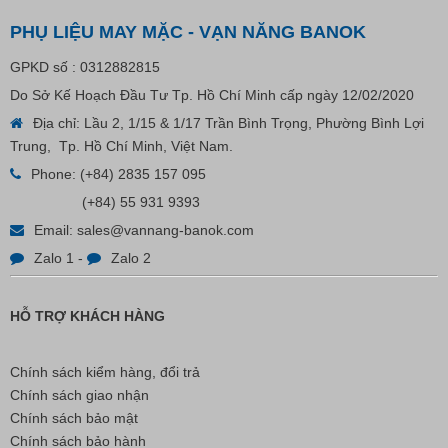
VP Fas Loop (PP) – Dây Treo Nhãn, Ti Bắn, Đạn Vòng
PHỤ LIỆU MAY MẶC - VẠN NĂNG BANOK
Treo Nhãn Mác
GPKD số : 0312882815
Liên hệ
Do Sở Kế Hoạch Đầu Tư Tp. Hồ Chí Minh cấp ngày 12/02/2020
Địa chỉ: Lầu 2, 1/15 & 1/17 Trần Bình Trọng, Phường Bình Lợi
Trung, Tp. Hồ Chí Minh, Việt Nam.
Phone:
(+84) 2835 157 095
(+84) 55 931 9393
Email:
sales@vannang-banok.com
Zalo 1
-
Zalo 2
HỖ TRỢ KHÁCH HÀNG
Chính sách kiểm hàng, đổi trả
Chính sách giao nhận
Chính sách bảo mật
Chính sách bảo hành