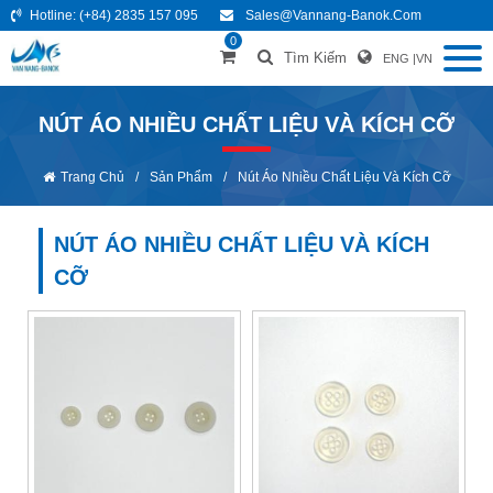
Hotline:
(+84) 2835 157 095
Sales@vannang-Banok.com
0
Tìm Kiếm
ENG
|
VN
NÚT ÁO NHIỀU CHẤT LIỆU VÀ KÍCH CỠ
Trang Chủ
/
Sản Phẩm
/
Nút Áo Nhiều Chất Liệu Và Kích Cỡ
NÚT ÁO NHIỀU CHẤT LIỆU VÀ KÍCH
CỠ