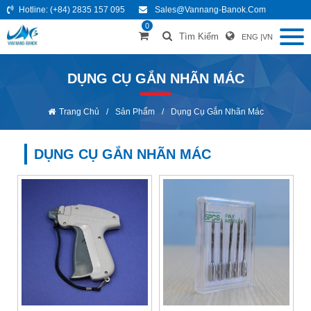
Hotline:
(+84) 2835 157 095
Sales@vannang-Banok.com
0
Tìm Kiếm
ENG
|
VN
DỤNG CỤ GẮN NHÃN MÁC
Trang Chủ
/
Sản Phẩm
/
Dụng Cụ Gắn Nhãn Mác
DỤNG CỤ GẮN NHÃN MÁC