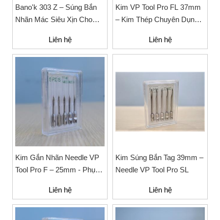
Bano'k 303 Z – Súng Bắn
Kim VP Tool Pro FL 37mm
Nhãn Mác Siêu Xịn Cho
– Kim Thép Chuyên Dụng
Ngành May Mặc
Cho Máy Gắn Nhãn Tag,
Liên hệ
Liên hệ
Mác Quần Áo, Túi Xách
Kim Gắn Nhãn Needle VP
Kim Súng Bắn Tag 39mm –
Tool Pro F – 25mm - Phụ
Needle VP Tool Pro SL
Kiện Tag Ngành May Mặc
Liên hệ
Liên hệ