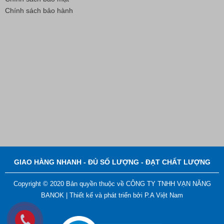
Chính sách bảo hành
Nút Khóa Bằng Nhựa Cord Stopper – Recycled Nylon
Liên hệ
GIAO HÀNG NHANH - ĐỦ SỐ LƯỢNG - ĐẠT CHẤT LƯỢNG
Copyright © 2020 Bản quyền thuộc về CÔNG TY TNHH VẠN NĂNG
BANOK |
Thiết kế và phát triển bởi
P.A Việt Nam