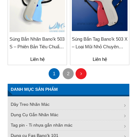
Súng Bắn Nhãn Bano'k 503
Súng Bắn Tag Bano'k 503 X
S – Phiên Bản Tiêu Chuẩn
– Loại Mũi Nhỏ Chuyên
Chất Lượng Cao Cho
Dụng Cho Nhãn Mác Thời
Liên hệ
Liên hệ
Ngành May
Trang
1
2
DANH MỤC SẢN PHẨM
Dây Treo Nhãn Mác
Dụng Cụ Gắn Nhãn Mác
Tag pin - Ti nhựa gắn nhãn mác
Dụng cụ Fas Bano'k 101