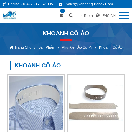
Hotline:
(+84) 2835 157 095
Sales@vannang-Banok.com
0
Tìm Kiếm
ENG
|
VN
KHOANH CỔ ÁO
Trang Chủ
/
Sản Phẩm
/
Phụ Kiện Áo Sơ Mi
/
Khoanh Cổ Áo
KHOANH CỔ ÁO