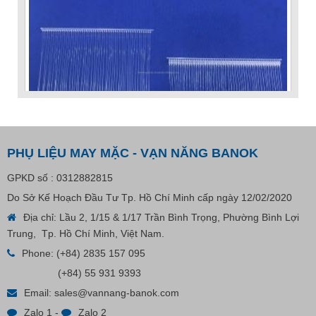
PHỤ LIỆU MAY MẶC - VẠN NĂNG BANOK
GPKD số : 0312882815
Do Sở Kế Hoạch Đầu Tư Tp. Hồ Chí Minh cấp ngày 12/02/2020
VP Fas Loop (PP) – Dây Treo Nhãn, Ti Bắn, Đạn Vòng
Địa chỉ: Lầu 2, 1/15 & 1/17 Trần Bình Trọng, Phường Bình Lợi
Treo Nhãn Mác
Trung, Tp. Hồ Chí Minh, Việt Nam.
Phone:
(+84) 2835 157 095
Liên hệ
(+84) 55 931 9393
Email:
sales@vannang-banok.com
Zalo 1
-
Zalo 2