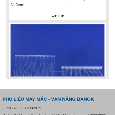
34.3mm
Liên hệ
PHỤ LIỆU MAY MẶC - VẠN NĂNG BANOK
GPKD số : 0312882815