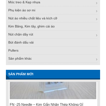
Móc treo & Kẹp nhựa
Phụ kiện áo sơ mi
Nút áo nhiều chất liệu và kích cỡ
Kim Băng, Kim tây, ghim cài áo
Nút chặn dây rút
Bút đánh dấu vải
Pullers
Sản phẩm khác
SẢN PHẨM MỚI
FN -25 Needle – Kim Gắn Nhãn Thép Không Gỉ