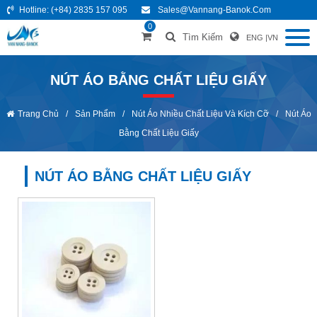
Hotline:
(+84) 2835 157 095
Sales@vannang-Banok.com
0
Tìm Kiếm
ENG
|
VN
NÚT ÁO BẰNG CHẤT LIỆU GIẤY
Trang Chủ
/
Sản Phẩm
/
Nút Áo Nhiều Chất Liệu Và Kích Cỡ
/
Nút Áo
Bằng Chất Liệu Giấy
NÚT ÁO BẰNG CHẤT LIỆU GIẤY