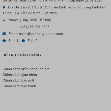
Do Sở Kế Hoạch Đầu Tư Tp. Hồ Chí Minh cấp ngày 12/02/2020
VP Fas Loop (PP) – Dây Treo Nhãn, Ti Bắn, Đạn Vòng
Địa chỉ: Lầu 2, 1/15 & 1/17 Trần Bình Trọng, Phường Bình Lợi
Treo Nhãn Mác
Trung, Tp. Hồ Chí Minh, Việt Nam.
Phone:
(+84) 2835 157 095
Liên hệ
(+84) 55 931 9393
Email:
sales@vannang-banok.com
Zalo 1
-
Zalo 2
HỖ TRỢ KHÁCH HÀNG
Chính sách kiểm hàng, đổi trả
Chính sách giao nhận
Chính sách bảo mật
Chính sách bảo hành