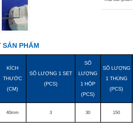
ẾT SẢN PHẨM
SỐ
KÍCH
SỐ LƯỢNG
SỐ LƯỢNG 1 SET
LƯỢNG
THƯỚC
1 THÙNG
(PCS)
1 HỘP
(CM)
(PCS)
(PCS)
40mm
3
30
150