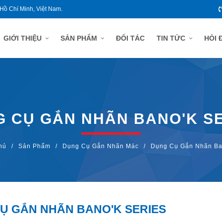
 Hồ Chí Minh, Việt Nam.
GIỚI THIỆU
SẢN PHẨM
ĐỐI TÁC
TIN TỨC
HỎI 
 CỤ GẮN NHÃN BANO'K S
hủ
/
Sản Phẩm
/
Dụng Cụ Gắn Nhãn Mác
/
Dụng Cụ Gắn Nhãn Ban
Ụ GẮN NHÃN BANO'K SERIES