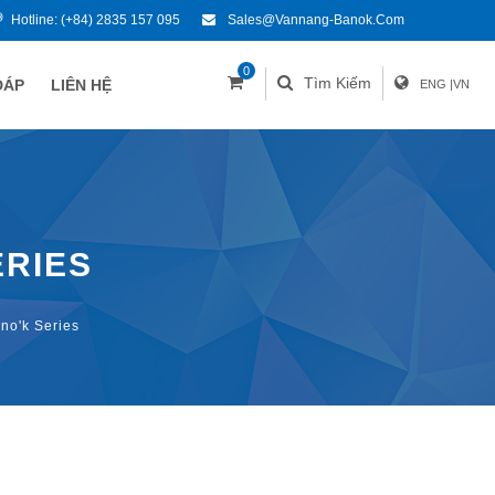
Hotline:
(+84) 2835 157 095
Sales@vannang-Banok.com
0
Tìm Kiếm
ĐÁP
LIÊN HỆ
ENG
|
VN
ERIES
o'k Series