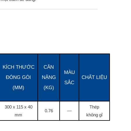
KÍCH THƯỚC
CÂN
MÀU
ĐÓNG GÓI
NẶNG
CHẤT LIỆU
SẮC
(MM)
(KG)
300 x 115 x 40
Thép
0.76
—
mm
không gỉ