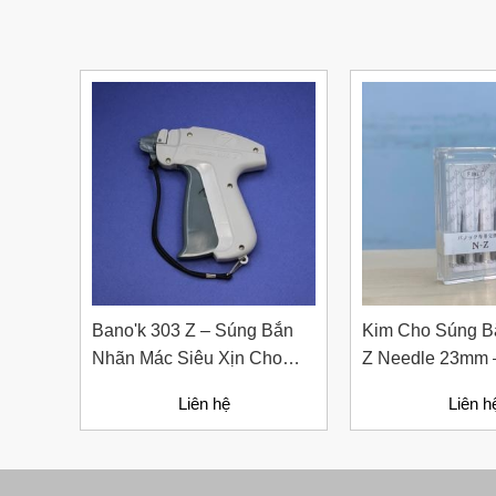
Liên hệ
Bút Đánh Dấu Màu Trắng –
Bano'k 303 Z – Súng Bắn
Kim Cho Súng B
ADGER CHAKO ACE
Nhãn Mác Siêu Xịn Cho
Z Needle 23mm 
White - A
Ngành May Mặc
Thay Thế Bằng 
Liên hệ
Liên hệ
Liên h
Gỉ