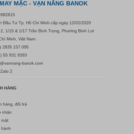
 MAY MẶC - VẠN NĂNG BANOK
2882815
 Đầu Tư Tp. Hồ Chí Minh cấp ngày 12/02/2020
u 2, 1/15 & 1/17 Trần Bình Trọng, Phường Bình Lợi
Chí Minh, Việt Nam.
) 2835 157 095
) 55 931 9393
s@vannang-banok.com
Zalo 2
CH HÀNG
 hàng, đổi trả
o nhận
 mật
o hành