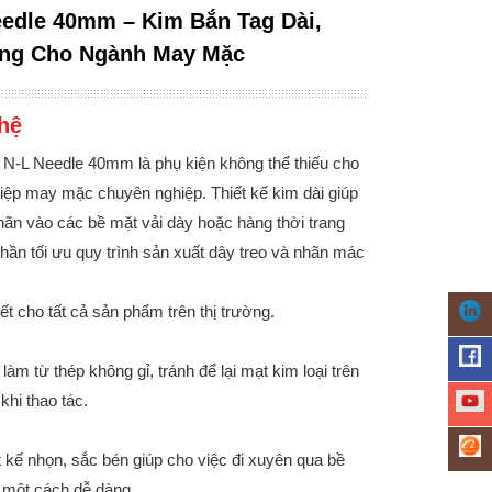
edle 40mm – Kim Bắn Tag Dài,
ng Cho Ngành May Mặc
hệ
N-L Needle 40mm là phụ kiện không thể thiếu cho
iệp may mặc chuyên nghiệp. Thiết kế kim dài giúp
ãn vào các bề mặt vải dày hoặc hàng thời trang
hần tối ưu quy trình sản xuất dây treo và nhãn mác
t cho tất cả sản phẩm trên thị trường.
àm từ thép không gỉ, tránh để lại mạt kim loại trên
hi thao tác.
 kế nhọn, sắc bén giúp cho việc đi xuyên qua bề
một cách dễ dàng.