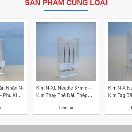
SẢN PHẨM CÙNG LOẠI
ắn Nhãn N-
Kim N-XL Needle 37mm –
Kim N-X N
– Phụ Kiện
Kim Thay Thế Dài, Thép
Kim Tag B
Thép Không
Không Gỉ Chất Lượng Cao
Liệu Thép 
ệ
Liên hệ
Cho Súng Gắn Nhãn Mác,
Tem Giá