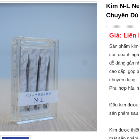
Kim N-L Ne
Chuyên Dù
Giá:
Liên 
Sản phẩm kim 
các doanh ngh
dễ dàng gắn nh
cao cấp, góp p
chuyên dụng.
Phù hợp hầu hế
Đầu kim được l
sản phẩm sau k
Kim được thiết
mặt sản phẩm 