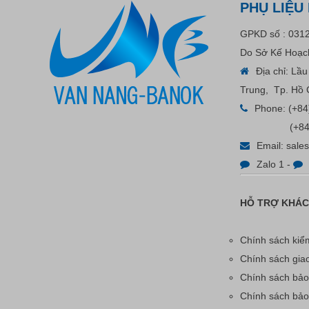
PHỤ LIỆU
GPKD số : 031
Do Sở Kế Hoạch
Địa chỉ: Lầ
Trung, Tp. Hồ 
Phone:
(+84
Bút Tẩy - Bút Xóa - Bút Bay
(+84
Màu Nét Vẽ Trên Vải
Email:
sale
Zalo 1
-
Liên hệ
HỖ TRỢ KHÁ
Chính sách kiểm
Chính sách gia
Chính sách bảo
Chính sách bả