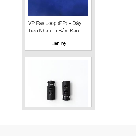
VP Fas Loop (PP) – Dây
Treo Nhãn, Ti Bắn, Đạn
Vòng Treo Nhãn Mác
Liên hệ
Nút Khóa Bằng Nhựa Cord
Stopper – Recycled Nylon