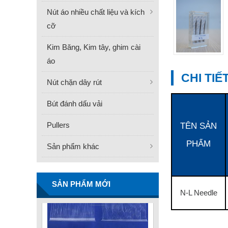
Nút áo nhiều chất liệu và kích
cỡ
Kim Băng, Kim tây, ghim cài
áo
CHI TI
FN -25 Needle – Kim Gắn
Nút chặn dây rút
Nhãn Thép Không Gỉ
34.3mm
Bút đánh dấu vải
Liên hệ
Pullers
TÊN SẢN
PHẨM
Sản phẩm khác
SẢN PHẨM MỚI
N-L Needle