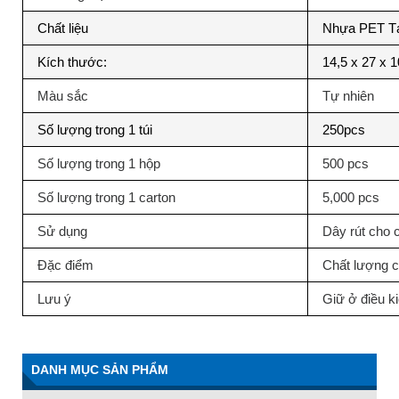
Chất liệu
Nhựa PET Tá
Kích thước:
14,5 x 27 x 
Màu sắc
Tự nhiên
Số lượng trong 1 túi
250pcs
Số lượng trong 1 hộp
500 pcs
Số lượng trong 1 carton
5,000 pcs
Sử dụng
Dây rút cho c
Đặc điểm
Chất lượng 
Lưu ý
Giữ ở điều k
DANH MỤC SẢN PHẨM