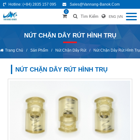
Hotline:
(+84) 2835 157 095
Sales@vannang-Banok.com
0
Tìm Kiếm
ENG
|
VN
NÚT CHẶN DÂY RÚT HÌNH TRỤ
Trang Chủ
/
Sản Phẩm
/
Nút Chặn Dây Rút
/
Nút Chặn Dây Rút Hình Trụ
NÚT CHẶN DÂY RÚT HÌNH TRỤ