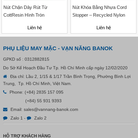
Nút Chặn Dây Rút Từ
Nút Khóa Bằng Nhựa Cord
CottResin Hình Tròn
Stopper – Recycled Nylon
Liên hệ
Liên hệ
PHỤ LIỆU MAY MẶC - VẠN NĂNG BANOK
GPKD số : 0312882815
Do Sở Kế Hoạch Đầu Tư Tp. Hồ Chí Minh cấp ngày 12/02/2020
Địa chỉ: Lầu 2, 1/15 & 1/17 Trần Bình Trọng, Phường Bình Lợi
Trung, Tp. Hồ Chí Minh, Việt Nam.
Nút Khóa Bằng Nhựa Cord Stopper – Recycled Nylon
Phone:
(+84) 2835 157 095
(+84) 55 931 9393
Liên hệ
Email:
sales@vannang-banok.com
Zalo 1
-
Zalo 2
HỖ TRỢ KHÁCH HÀNG