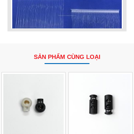
SẢN PHẨM CÙNG LOẠI
VP Fas Loop (PP) – Dây Treo Nhãn, Ti Bắn, Đạn Vòng
Treo Nhãn Mác
Liên hệ