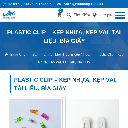
Hotline:
(+84) 2835 157 095
Sales@vannang-Banok.com
0
Tìm Kiếm
ENG
|
VN
PLASTIC CLIP – KẸP NHỰA, KẸP VẢI, TÀI
LIỆU, BÌA GIẤY
Trang Chủ
/
Sản Phẩm
/
Móc Treo & Kẹp Nhựa
/
Plastic Clip – Kẹp
Nhựa, Kẹp Vải, Tài Liệu, Bìa Giấy
PLASTIC CLIP – KẸP NHỰA, KẸP VẢI,
TÀI LIỆU, BÌA GIẤY