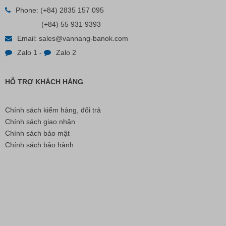
Liên hệ
Phone:
(+84) 2835 157 095
(+84) 55 931 9393
Email:
sales@vannang-banok.com
Zalo 1
-
Zalo 2
HỖ TRỢ KHÁCH HÀNG
Chính sách kiểm hàng, đổi trả
Chính sách giao nhận
Chính sách bảo mật
Chính sách bảo hành
Nút Khóa Bằng Nhựa Cord Stopper – Recycled Nylon