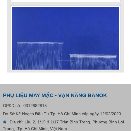
PHỤ LIỆU MAY MẶC - VẠN NĂNG BANOK
GPKD số : 0312882815
Do Sở Kế Hoạch Đầu Tư Tp. Hồ Chí Minh cấp ngày 12/02/2020
VP Fas Loop (PP) – Dây Treo Nhãn, Ti Bắn, Đạn Vòng
Địa chỉ: Lầu 2, 1/15 & 1/17 Trần Bình Trọng, Phường Bình Lợi
Treo Nhãn Mác
Trung, Tp. Hồ Chí Minh, Việt Nam.