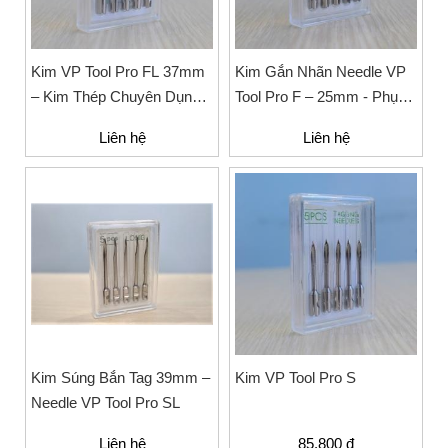
Kim VP Tool Pro FL 37mm
Kim Gắn Nhãn Needle VP
– Kim Thép Chuyên Dụng
Tool Pro F – 25mm - Phụ
Cho Máy Gắn Nhãn Tag,
Kiện Tag Ngành May Mặc
Liên hệ
Liên hệ
Mác Quần Áo, Túi Xách
Kim Súng Bắn Tag 39mm –
Kim VP Tool Pro S
Needle VP Tool Pro SL
Liên hệ
85.800 đ