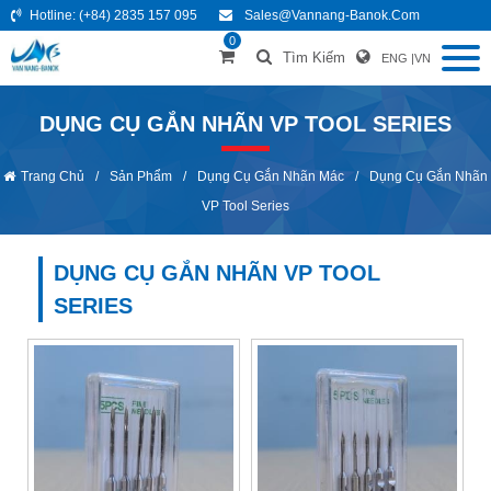
Hotline:
(+84) 2835 157 095
Sales@vannang-Banok.com
0
Tìm Kiếm
ENG
|
VN
DỤNG CỤ GẮN NHÃN VP TOOL SERIES
Trang Chủ
/
Sản Phẩm
/
Dụng Cụ Gắn Nhãn Mác
/
Dụng Cụ Gắn Nhãn
VP Tool Series
DỤNG CỤ GẮN NHÃN VP TOOL
SERIES