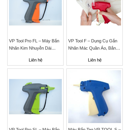
VP Tool Pro FL – Máy Bắn
VP Tool F – Dụng Cụ Gắn
Nhãn Kim Nhuyễn Dài
Nhãn Mác Quần Áo, Bắn
Chuyên Dụng Cho Ngành
Tag
Liên hệ
Liên hệ
May Mặc
VP Tool Pro SL – Máy Bắn
Máy Bắn Tag VP TOOL S –