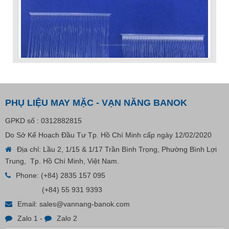
PHỤ LIỆU MAY MẶC - VẠN NĂNG BANOK
GPKD số : 0312882815
Do Sở Kế Hoạch Đầu Tư Tp. Hồ Chí Minh cấp ngày 12/02/2020
VP Fas Loop (PP) – Dây Treo Nhãn, Ti Bắn, Đạn Vòng
Địa chỉ: Lầu 2, 1/15 & 1/17 Trần Bình Trọng, Phường Bình Lợi
Treo Nhãn Mác
Trung, Tp. Hồ Chí Minh, Việt Nam.
Liên hệ
Phone:
(+84) 2835 157 095
(+84) 55 931 9393
Email:
sales@vannang-banok.com
Zalo 1
-
Zalo 2