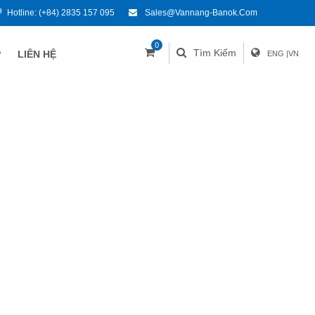
Hotline:
(+84) 2835 157 095
Sales@vannang-Banok.com
0
Tìm Kiếm
P
LIÊN HỆ
ENG
|
VN