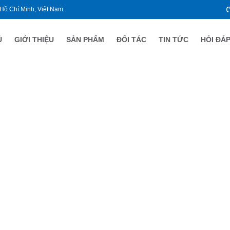
 Hồ Chí Minh, Việt Nam.
Ủ
GIỚI THIỆU
SẢN PHẨM
ĐỐI TÁC
TIN TỨC
HỎI ĐÁ