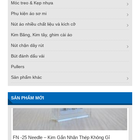
Móc treo & Kẹp nhựa
Phụ kiện áo sơ mi
Nút áo nhiều chất liệu và kích cỡ
Kim Băng, Kim tây, ghim cài áo
Nút chặn dây rút
Bút đánh dấu vải
Pullers
Sản phẩm khác
SẢN PHẨM MỚI
FN -25 Needle – Kim Gắn Nhãn Thép Không Gỉ