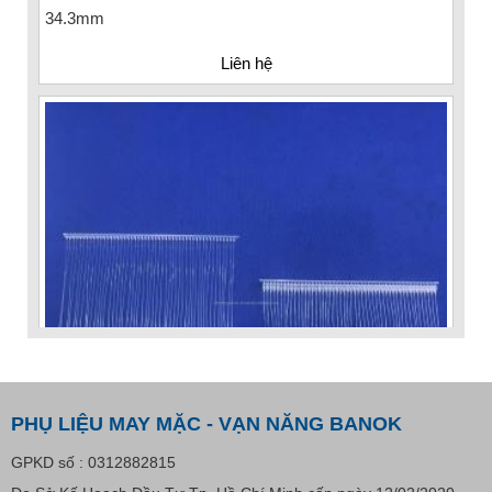
34.3mm
Liên hệ
PHỤ LIỆU MAY MẶC - VẠN NĂNG BANOK
GPKD số : 0312882815