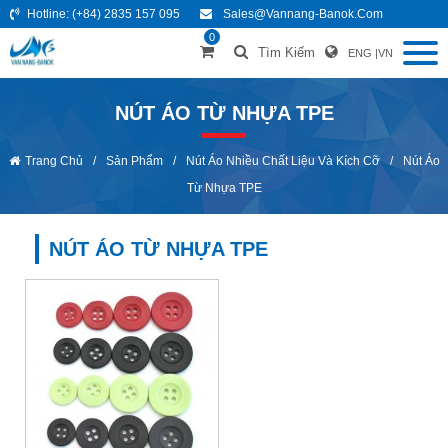
Hotline:
(+84) 2835 157 095
Sales@vannang-Banok.com
0
Tìm Kiếm
ENG
|
VN
NÚT ÁO TỪ NHỰA TPE
Trang Chủ
/
Sản Phẩm
/
Nút Áo Nhiều Chất Liệu Và Kích Cỡ
/
Nút Áo
Từ Nhựa TPE
NÚT ÁO TỪ NHỰA TPE