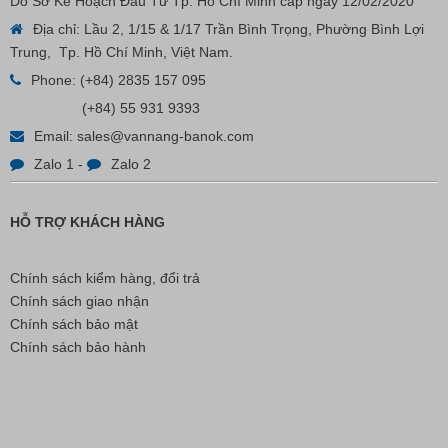
Do Sở Kế Hoạch Đầu Tư Tp. Hồ Chí Minh cấp ngày 12/02/2020
VP Fas Loop (PP) – Dây Treo Nhãn, Ti Bắn, Đạn Vòng
Địa chỉ: Lầu 2, 1/15 & 1/17 Trần Bình Trọng, Phường Bình Lợi
Treo Nhãn Mác
Trung, Tp. Hồ Chí Minh, Việt Nam.
Phone:
(+84) 2835 157 095
Liên hệ
(+84) 55 931 9393
Email:
sales@vannang-banok.com
Zalo 1
-
Zalo 2
HỖ TRỢ KHÁCH HÀNG
Chính sách kiểm hàng, đổi trả
Chính sách giao nhận
Chính sách bảo mật
Chính sách bảo hành