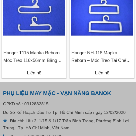
Liên hệ
Hanger T115 Mapka Reborn –
Hanger NH-118 Mapka
Móc Treo 116x56mm Bằng
Reborn – Móc Treo Tái Chế
Nhựa Giấy Tái Chế
Cho Nhiều Sản Phẩm Thời
Liên hệ
Liên hệ
Trang
PHỤ LIỆU MAY MẶC - VẠN NĂNG BANOK
GPKD số : 0312882815
Do Sở Kế Hoạch Đầu Tư Tp. Hồ Chí Minh cấp ngày 12/02/2020
Địa chỉ: Lầu 2, 1/15 & 1/17 Trần Bình Trọng, Phường Bình Lợi
Trung, Tp. Hồ Chí Minh, Việt Nam.
Nút Khóa Bằng Nhựa Cord Stopper – Recycled Nylon