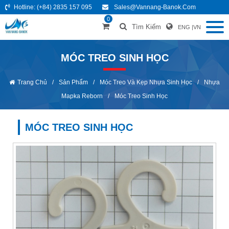
Hotline:
(+84) 2835 157 095
Sales@vannang-Banok.com
0
Tìm Kiếm
ENG
|
VN
MÓC TREO SINH HỌC
Trang Chủ
/
Sản Phẩm
/
Móc Treo Và Kẹp Nhựa Sinh Học
/
Nhựa
Mapka Reborn
/
Móc Treo Sinh Học
MÓC TREO SINH HỌC