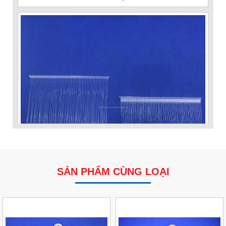
SẢN PHẨM CÙNG LOẠI
VP Fas Loop (PP) – Dây Treo Nhãn, Ti Bắn, Đạn Vòng
Treo Nhãn Mác