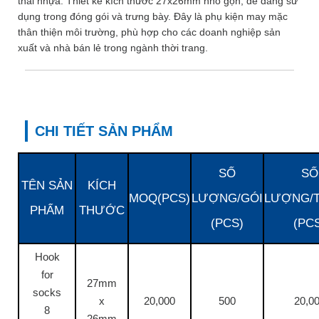
thải nhựa. Thiết kế kích thước 27x26mm nhỏ gọn, dễ dàng sử
dụng trong đóng gói và trưng bày. Đây là phụ kiện may mặc
thân thiện môi trường, phù hợp cho các doanh nghiệp sản
xuất và nhà bán lẻ trong ngành thời trang.
CHI TIẾT SẢN PHẨM
SỐ
SỐ
TÊN SẢN
KÍCH
MOQ(PCS)
LƯỢNG/GÓI
LƯỢNG/
PHẨM
THƯỚC
(PCS)
(PC
Hook
for
27mm
socks
x
20,000
500
20,0
8
26mm