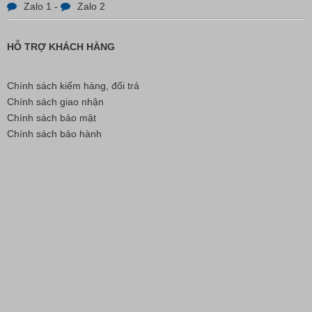
Zalo 1
-
Zalo 2
HỖ TRỢ KHÁCH HÀNG
Chính sách kiểm hàng, đổi trả
Chính sách giao nhận
Chính sách bảo mật
Chính sách bảo hành
Bút Đánh Dấu Màu Trắng – ADGER CHAKO ACE
White - A