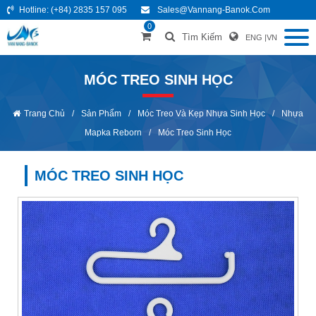
Hotline:
(+84) 2835 157 095
Sales@vannang-Banok.com
0
Tìm Kiếm
ENG
|
VN
MÓC TREO SINH HỌC
Trang Chủ
/
Sản Phẩm
/
Móc Treo Và Kẹp Nhựa Sinh Học
/
Nhựa
Mapka Reborn
/
Móc Treo Sinh Học
MÓC TREO SINH HỌC