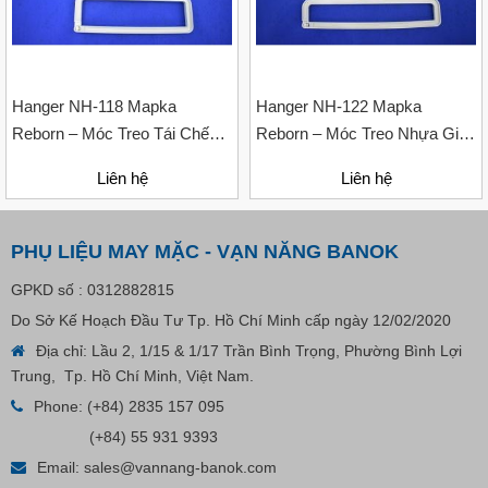
Hanger NH-118 Mapka
Hanger NH-122 Mapka
Reborn – Móc Treo Tái Chế
Reborn – Móc Treo Nhựa Giấy
Cho Nhiều Sản Phẩm Thời
Tái Chế Cho Ngành Thời
Liên hệ
Liên hệ
Trang
Trang Và May Mặc
PHỤ LIỆU MAY MẶC - VẠN NĂNG BANOK
GPKD số : 0312882815
Do Sở Kế Hoạch Đầu Tư Tp. Hồ Chí Minh cấp ngày 12/02/2020
Địa chỉ: Lầu 2, 1/15 & 1/17 Trần Bình Trọng, Phường Bình Lợi
Trung, Tp. Hồ Chí Minh, Việt Nam.
Nút Khóa Bằng Nhựa Cord Stopper – Recycled Nylon
Phone:
(+84) 2835 157 095
(+84) 55 931 9393
Liên hệ
Email:
sales@vannang-banok.com