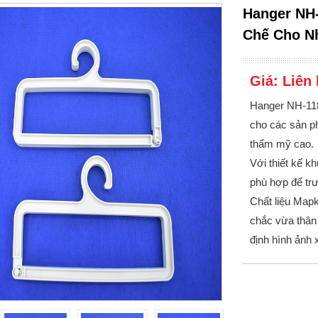
Hanger NH-
Chế Cho N
Giá:
Liên 
Hanger NH-118
cho các sản p
thẩm mỹ cao.
Với thiết kế k
phù hợp để tr
Chất liệu Mapk
chắc vừa thân 
định hình ảnh 