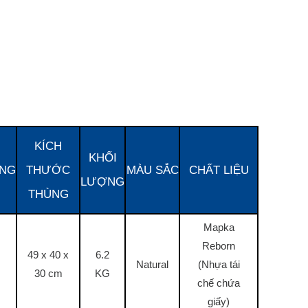
KÍCH
KHỐI
NG
THƯỚC
MÀU SẮC
CHẤT LIỆU
LƯỢNG
THÙNG
Mapka
Reborn
49 x 40 x
6.2
Natural
(Nhựa tái
30 cm
KG
chế chứa
giấy)