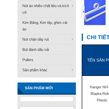
Nút áo nhiều chất liệu và kích
‹
cỡ
Kim Băng, Kim tây, ghim cài
áo
CHI TI
Nút chặn dây rút
Bút đánh dấu vải
Pullers
TÊN SẢN 
Sản phẩm khác
FN -25 Needle – Kim Gắn
Nhãn Thép Không Gỉ
34.3mm
Hanger NH-
Liên hệ
SẢN PHẨM MỚI
Mapka Reb
Plastic