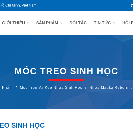
 Hồ Chí Minh, Việt Nam.
GIỚI THIỆU
SẢN PHẨM
ĐỐI TÁC
TIN TỨC
HỎI 
MÓC TREO SINH HỌC
n Phẩm
/
Móc Treo Và Kẹp Nhựa Sinh Học
/
Nhựa Mapka Reborn
/
EO SINH HỌC