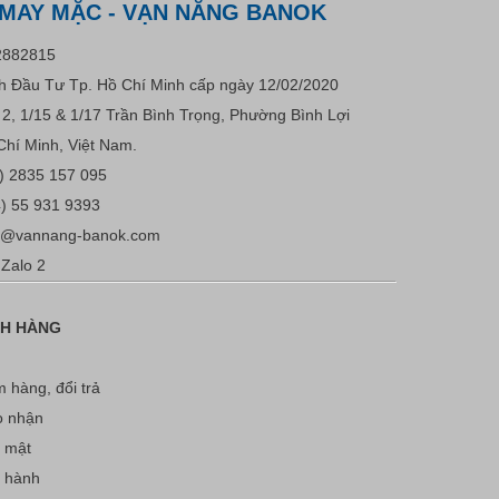
 MAY MẶC - VẠN NĂNG BANOK
2882815
 Đầu Tư Tp. Hồ Chí Minh cấp ngày 12/02/2020
u 2, 1/15 & 1/17 Trần Bình Trọng, Phường Bình Lợi
Chí Minh, Việt Nam.
) 2835 157 095
) 55 931 9393
s@vannang-banok.com
Zalo 2
CH HÀNG
 hàng, đổi trả
o nhận
 mật
o hành