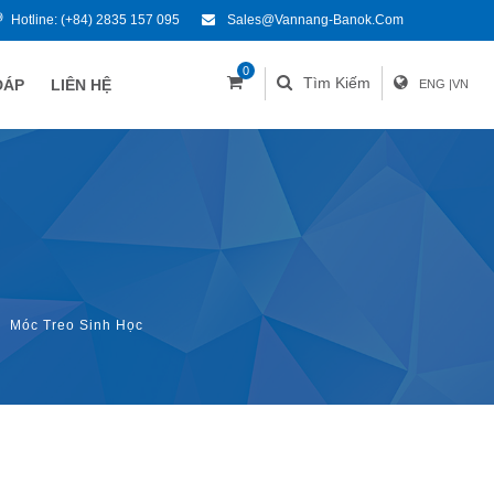
Hotline:
(+84) 2835 157 095
Sales@vannang-Banok.com
0
Tìm Kiếm
ĐÁP
LIÊN HỆ
ENG
|
VN
Móc Treo Sinh Học