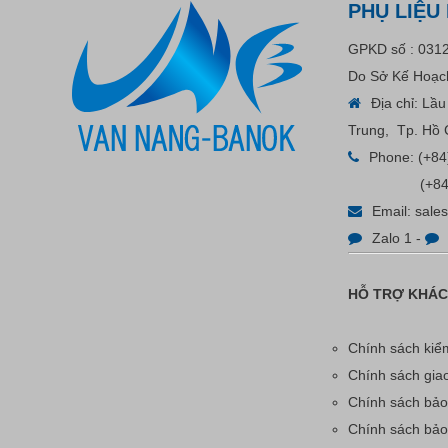
ADGER CHAKO ACE
PHỤ LIỆU
White - A
Liên hệ
GPKD số : 031
Do Sở Kế Hoạch
Địa chỉ: Lầ
Trung, Tp. Hồ 
Phone:
(+84
(+84
Email:
sale
Zalo 1
-
HỖ TRỢ KHÁ
Bút Tẩy - Bút Xóa - Bút Bay
Màu Nét Vẽ Trên Vải
Chính sách kiểm
Chính sách gia
Liên hệ
Chính sách bảo
Chính sách bả