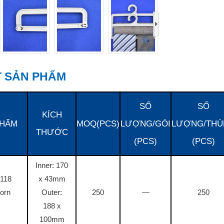
›
ẾT SẢN PHẨM
SỐ
SỐ
KÍCH
PHẨM
MOQ(PCS)
LƯỢNG/GÓI
LƯỢNG/THÙ
THƯỚC
(PCS)
(PCS)
Inner: 170
118
x 43mm
orn
Outer:
250
—
250
188 x
100mm