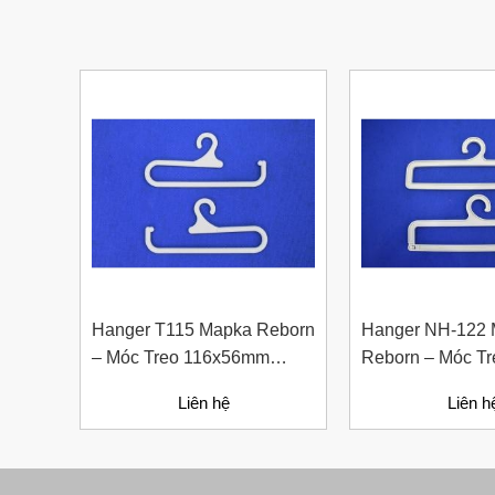
Nút Khóa Bằng Nhựa Cord
Stopper – Recycled Nylon
Liên hệ
Hanger T115 Mapka Reborn
Hanger NH-122
– Móc Treo 116x56mm
Reborn – Móc T
Bằng Nhựa Giấy Tái Chế
Giấy Tái Chế C
Liên hệ
Liên h
Thời Trang Và 
Bút Đánh Dấu Màu Trắng –