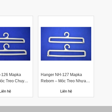
-126 Mapka
Hanger NH-127 Mapka
Hang
Móc Treo Chuyên
Reborn – Móc Treo Nhựa
– Móc
Ngành Sản Xuất
Giấy Tái Chế Ngành Thời
Sản X
Liên hệ
Liên hệ
Trang Bền Vững