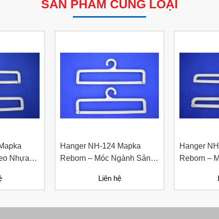
SẢN PHẨM CÙNG LOẠI
 Mapka
Hanger NH-124 Mapka
Hanger NH
reo Nhựa
Reborn – Móc Ngành Sản
Reborn – 
ho Ngành
Xuất May Mặc Và Treo
Dụng Cho 
ệ
Liên hệ
May Mặc
Quần Áo Thời Trang
Thời Trang