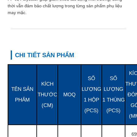
thời vẫn đảm bảo chất lượng trong từng sản phẩm phụ liệu
may mặc.
CHI TIẾT SẢN PHẨM
KÍ
SỐ
SỐ
KÍCH
TH
TÊN SẢN
LƯỢNG
LƯỢNG
THƯỚC
MOQ
ĐÓ
PHẨM
1 HỘP
1 THÙNG
(CM)
GÓ
(PCS)
(PCS)
(M
69