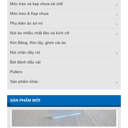
Móc treo và kẹp nhựa tái chế
Móc treo & Kẹp nhựa
Phụ kiện áo sơ mi
Nút áo nhiều chất liệu và kích cỡ
Kim Băng, Kim tây, ghim cài áo
Nút chặn dây rút
Bút đánh dấu vải
Pullers
Sản phẩm khác
SẢN PHẨM MỚI
FN -25 Needle – Kim Gắn Nhãn Thép Không Gỉ