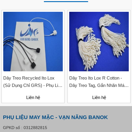
VP Fas Loop (PP) – Dây Treo Nhãn, Ti Bắn, Đạn Vòng
Treo Nhãn Mác
Liên hệ
Dây Treo Recycled Ito Lox
Dây Treo Ito Lox R Cotton -
(sử Dụng Chỉ GRS) - Phụ Liệu
Dây Treo Tag, Gắn Nhãn Mác,
Tái Chế Cho Ngành May Mặc,
Thẻ
Liên hệ
Liên hệ
2 Size 12cm & 20cm
PHỤ LIỆU MAY MẶC - VẠN NĂNG BANOK
GPKD số : 0312882815