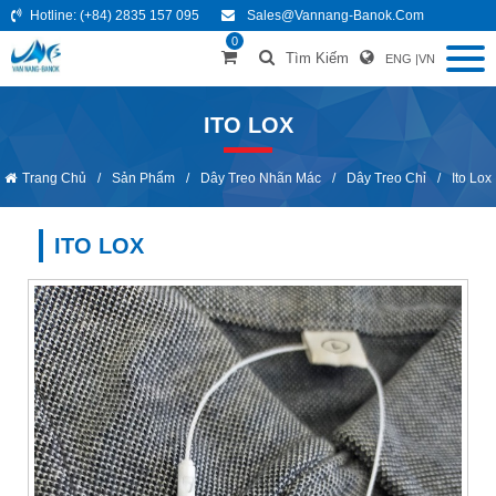
Hotline:
(+84) 2835 157 095
Sales@vannang-Banok.com
0
Tìm Kiếm
ENG
|
VN
ITO LOX
Trang Chủ
/
Sản Phẩm
/
Dây Treo Nhãn Mác
/
Dây Treo Chỉ
/
Ito Lox
ITO LOX