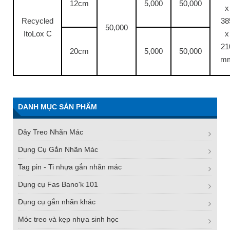
12cm
5,000
50,000
x
Recycled
38
50,000
ItoLox C
x
21
20cm
5,000
50,000
m
DANH MỤC SẢN PHẨM
Dây Treo Nhãn Mác
Dụng Cụ Gắn Nhãn Mác
Tag pin - Ti nhựa gắn nhãn mác
Dụng cụ Fas Bano'k 101
Dụng cụ gắn nhãn khác
Móc treo và kẹp nhựa sinh học