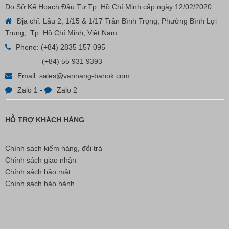
Do Sở Kế Hoạch Đầu Tư Tp. Hồ Chí Minh cấp ngày 12/02/2020
Địa chỉ: Lầu 2, 1/15 & 1/17 Trần Bình Trọng, Phường Bình Lợi
Trung, Tp. Hồ Chí Minh, Việt Nam.
Nút Khóa Bằng Nhựa Cord Stopper – Recycled Nylon
Phone:
(+84) 2835 157 095
(+84) 55 931 9393
Liên hệ
Email:
sales@vannang-banok.com
Zalo 1
-
Zalo 2
HỖ TRỢ KHÁCH HÀNG
Chính sách kiểm hàng, đổi trả
Chính sách giao nhận
Chính sách bảo mật
Chính sách bảo hành