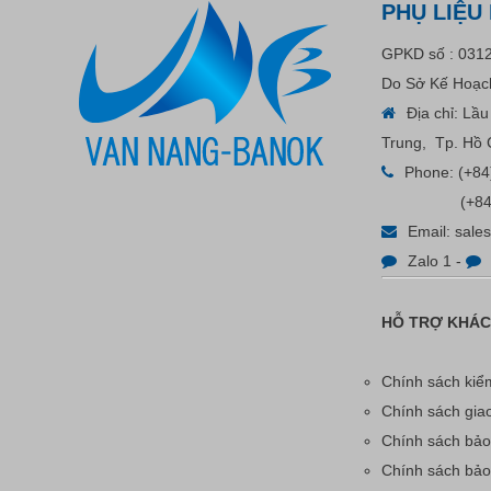
PHỤ LIỆU
Liên hệ
GPKD số : 031
Do Sở Kế Hoạch
Địa chỉ: Lầ
Trung, Tp. Hồ 
Phone:
(+84
(+84
Email:
sale
Zalo 1
-
Bút Tẩy - Bút Xóa - Bút Bay
HỖ TRỢ KHÁ
Màu Nét Vẽ Trên Vải
Chính sách kiểm
Liên hệ
Chính sách gia
Chính sách bảo
Chính sách bả