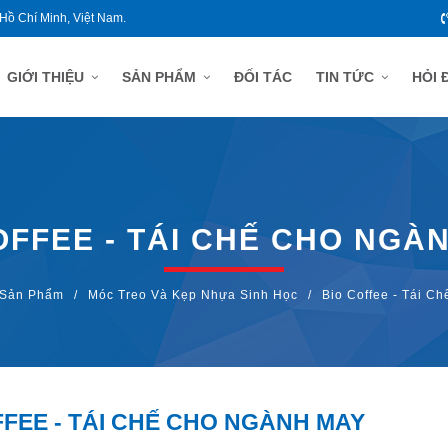
 Hồ Chí Minh, Việt Nam.
GIỚI THIỆU
SẢN PHẨM
ĐỐI TÁC
TIN TỨC
HỎI 
OFFEE - TÁI CHẾ CHO NGÀ
Sản Phẩm
/
Móc Treo Và Kẹp Nhựa Sinh Học
/
Bio Coffee - Tái C
FFEE - TÁI CHẾ CHO NGÀNH MAY