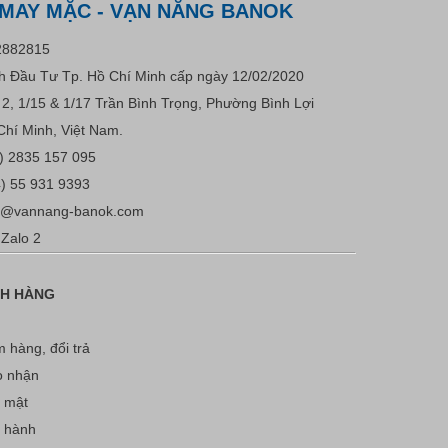
 MAY MẶC - VẠN NĂNG BANOK
2882815
 Đầu Tư Tp. Hồ Chí Minh cấp ngày 12/02/2020
u 2, 1/15 & 1/17 Trần Bình Trọng, Phường Bình Lợi
Chí Minh, Việt Nam.
) 2835 157 095
) 55 931 9393
s@vannang-banok.com
Zalo 2
CH HÀNG
 hàng, đổi trả
o nhận
 mật
o hành