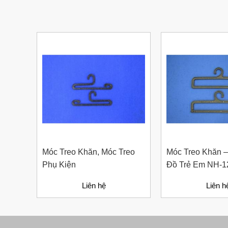
Nút Khóa Bằng Nhựa Cord
Stopper – Recycled Nylon
Liên hệ
Móc Treo Khăn, Móc Treo
Móc Treo Khăn –
Phụ Kiện
Đồ Trẻ Em NH-1
Liên hệ
Liên h
Bút Đánh Dấu Màu Trắng –
ADGER CHAKO ACE
White - A