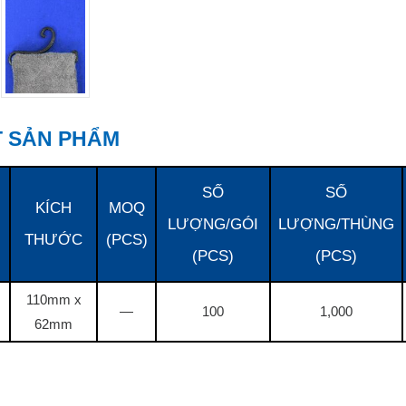
ẾT SẢN PHẨM
SỐ
SỐ
KÍCH
MOQ
LƯỢNG/GÓI
LƯỢNG/THÙNG
THƯỚC
(PCS)
(PCS)
(PCS)
110mm x
—
100
1,000
62mm