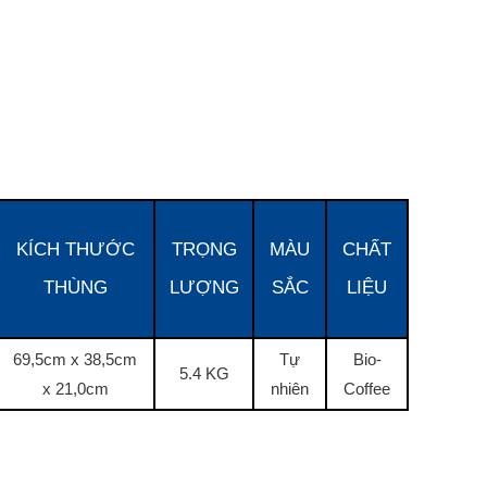
KÍCH THƯỚC
TRỌNG
MÀU
CHẤT
THÙNG
LƯỢNG
SẮC
LIỆU
69,5cm x 38,5cm
Tự
Bio-
5.4 KG
x 21,0cm
nhiên
Coffee