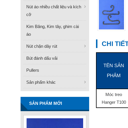
Nút áo nhiều chất liệu và kích
cỡ
Kim Băng, Kim tây, ghim cài
áo
CHI TI
Nút chặn dây rút
Bút đánh dấu vải
TÊN SẢN
Pullers
PHẨM
FN -25 Needle – Kim Gắn
Sản phẩm khác
Nhãn Thép Không Gỉ
34.3mm
Móc treo
Liên hệ
Hanger T100
SẢN PHẨM MỚI