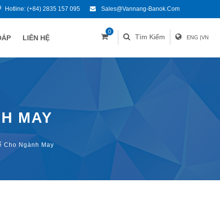
Hotline:
(+84) 2835 157 095
Sales@vannang-Banok.com
0
Tìm Kiếm
ĐÁP
LIÊN HỆ
ENG
|
VN
NH MAY
hế Cho Ngành May