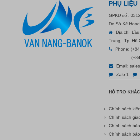
White - A
PHỤ LIỆU
Liên hệ
GPKD số : 031
Do Sở Kế Hoạch
Địa chỉ: Lầ
Trung, Tp. Hồ 
Phone:
(+84
(+84
Email:
sale
Zalo 1
-
Bút Tẩy - Bút Xóa - Bút Bay
HỖ TRỢ KHÁ
Màu Nét Vẽ Trên Vải
Chính sách kiểm
Liên hệ
Chính sách gia
Chính sách bảo
Chính sách bả