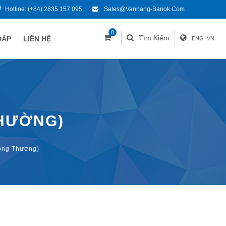
Hotline:
(+84) 2835 157 095
Sales@vannang-Banok.com
0
Tìm Kiếm
ĐÁP
LIÊN HỆ
ENG
|
VN
HƯỜNG)
ông Thường)