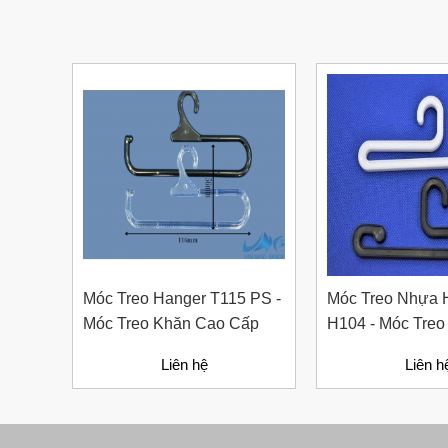
Nút Khóa Bằng Nhựa Cord
Stopper – Recycled Nylon
Liên hệ
Móc Treo Hanger T115 PS -
Móc Treo Nhựa 
Móc Treo Khăn Cao Cấp
H104 - Móc Treo
Liên hệ
Liên h
Bút Đánh Dấu Màu Trắng –
ADGER CHAKO ACE