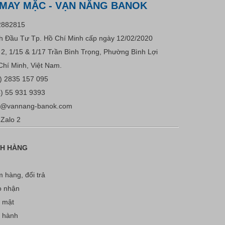
 MAY MẶC - VẠN NĂNG BANOK
2882815
 Đầu Tư Tp. Hồ Chí Minh cấp ngày 12/02/2020
u 2, 1/15 & 1/17 Trần Bình Trọng, Phường Bình Lợi
Chí Minh, Việt Nam.
) 2835 157 095
) 55 931 9393
s@vannang-banok.com
Zalo 2
CH HÀNG
 hàng, đổi trả
o nhận
 mật
o hành