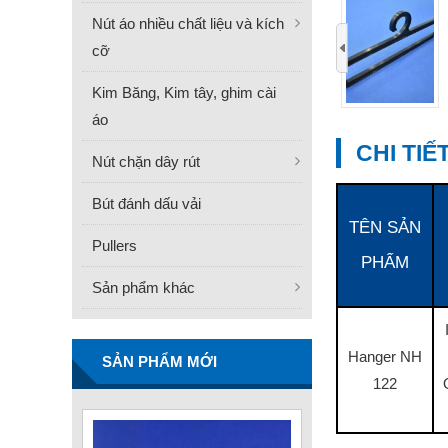
Nút áo nhiều chất liệu và kích
‹
cỡ
Kim Băng, Kim tây, ghim cài
áo
CHI TI
Nút chặn dây rút
Bút đánh dấu vải
TÊN SẢN
Pullers
PHẨM
FN -25 Needle – Kim Gắn
Sản phẩm khác
Nhãn Thép Không Gỉ
34.3mm
Liên hệ
Hanger NH
SẢN PHẨM MỚI
122