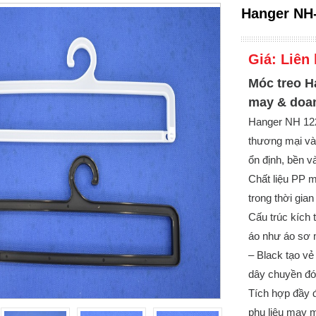
Hanger NH
Giá:
Liên 
Móc treo H
may & doa
Hanger NH 122
thương mại và
ổn định, bền v
Chất liệu PP m
trong thời gian 
Cấu trúc kích
áo như áo sơ 
– Black tạo v
dây chuyền đó
Tích hợp đầy đ
phụ liệu may m