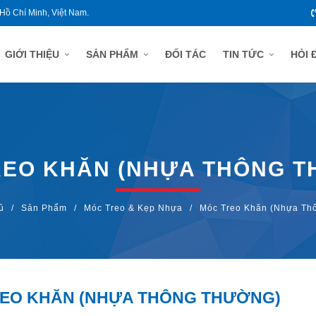
 Hồ Chí Minh, Việt Nam.
GIỚI THIỆU
SẢN PHẨM
ĐỐI TÁC
TIN TỨC
HỎI 
REO KHĂN (NHỰA THÔNG T
ủ
/
Sản Phẩm
/
Móc Treo & Kẹp Nhựa
/
Móc Treo Khăn (nhựa Th
EO KHĂN (NHỰA THÔNG THƯỜNG)