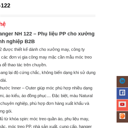
-122
hệ
anger NH 122 – Phụ liệu PP cho xưởng
nh nghiệp B2B
 được thiết kế dành cho xưởng may, công ty
 các đơn vị gia công may mặc cần mẫu móc treo
à dễ thao tác trên chuyền.
ang lại độ cứng chắc, không biến dạng khi sử dụng
dài.
 thước Inner – Outer giúp móc phù hợp nhiều dạng
mi, áo kiểu, áo đồng phục… Đặc biệt, màu Natural
ẻ chuyên nghiệp, phù hợp đơn hàng xuất khẩu và
ng gói.
ủ từ khóa spin: móc treo quần áo, phụ liệu may,
ặc, móc treo PP, nhà sản xuất, cung cấp, hanger