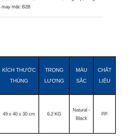
ện may mặc B2B
KÍCH THƯỚC
TRỌNG
MÀU
CHẤT
THÙNG
LƯỢNG
SẮC
LIỆU
Natural -
49 x 40 x 30 cm
6.2 KG
PP
Black