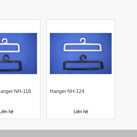
Hanger NH-118
Hanger NH-124
Móc 
Liên hệ
Liên hệ