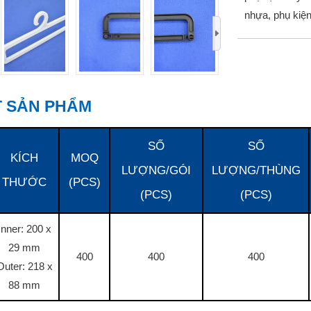
nhựa, phụ ki
›
ẾT SẢN PHẨM
SỐ
SỐ
KÍCH
MOQ
LƯỢNG/GÓI
LƯỢNG/THÙNG
THƯỚC
(PCS)
(PCS)
(PCS)
Inner: 200 x
29 mm
400
400
400
Outer: 218 x
88 mm