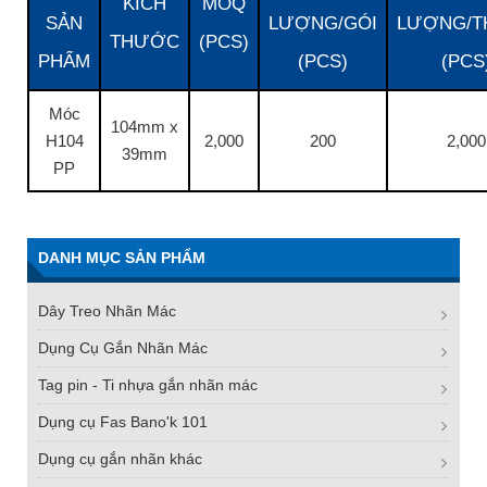
KÍCH
MOQ
SẢN
LƯỢNG/GÓI
LƯỢNG/T
THƯỚC
(PCS)
PHẨM
(PCS)
(PCS
Móc
104mm x
H104
2,000
200
2,000
39mm
PP
DANH MỤC SẢN PHẨM
Dây Treo Nhãn Mác
Dụng Cụ Gắn Nhãn Mác
Tag pin - Ti nhựa gắn nhãn mác
Dụng cụ Fas Bano'k 101
Dụng cụ gắn nhãn khác