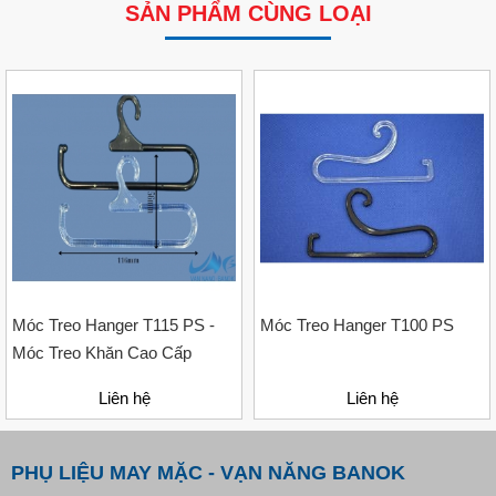
SẢN PHẨM CÙNG LOẠI
VP Fas Loop (PP) – Dây Treo Nhãn, Ti Bắn, Đạn Vòng
Treo Nhãn Mác
Liên hệ
Móc Treo Hanger T115 PS -
Móc Treo Hanger T100 PS
Móc Treo Khăn Cao Cấp
Liên hệ
Liên hệ
PHỤ LIỆU MAY MẶC - VẠN NĂNG BANOK