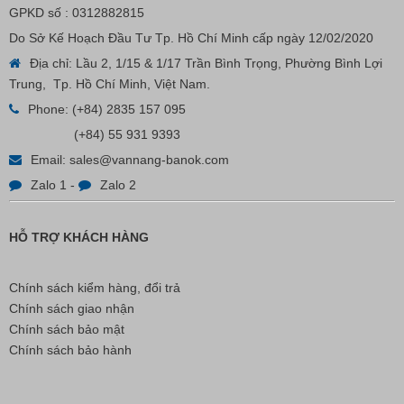
GPKD số : 0312882815
Do Sở Kế Hoạch Đầu Tư Tp. Hồ Chí Minh cấp ngày 12/02/2020
Địa chỉ: Lầu 2, 1/15 & 1/17 Trần Bình Trọng, Phường Bình Lợi
Trung, Tp. Hồ Chí Minh, Việt Nam.
Nút Khóa Bằng Nhựa Cord Stopper – Recycled Nylon
Phone:
(+84) 2835 157 095
(+84) 55 931 9393
Liên hệ
Email:
sales@vannang-banok.com
Zalo 1
-
Zalo 2
HỖ TRỢ KHÁCH HÀNG
Chính sách kiểm hàng, đổi trả
Chính sách giao nhận
Chính sách bảo mật
Chính sách bảo hành