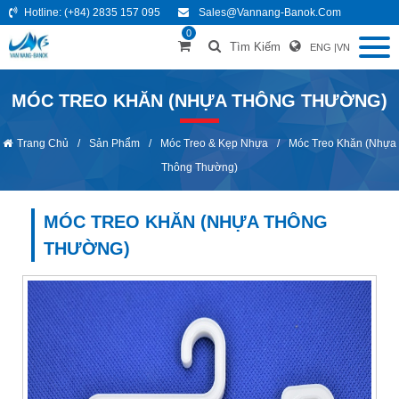
Hotline:
(+84) 2835 157 095
Sales@vannang-Banok.com
0
Tìm Kiếm
ENG
|
VN
MÓC TREO KHĂN (NHỰA THÔNG THƯỜNG)
Trang Chủ
/
Sản Phẩm
/
Móc Treo & Kẹp Nhựa
/
Móc Treo Khăn (nhựa
Thông Thường)
MÓC TREO KHĂN (NHỰA THÔNG
THƯỜNG)