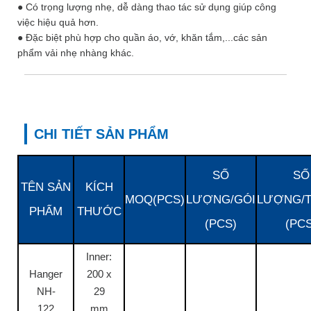
● Có trọng lượng nhẹ, dễ dàng thao tác sử dụng giúp công
việc hiệu quả hơn.
● Đặc biệt phù hợp cho quần áo, vớ, khăn tắm,...các sản
phẩm vải nhẹ nhàng khác.
CHI TIẾT SẢN PHẨM
SỐ
SỐ
TÊN SẢN
KÍCH
MOQ(PCS)
LƯỢNG/GÓI
LƯỢNG/
PHẨM
THƯỚC
(PCS)
(PCS
Inner:
Hanger
200 x
NH-
29
122
mm