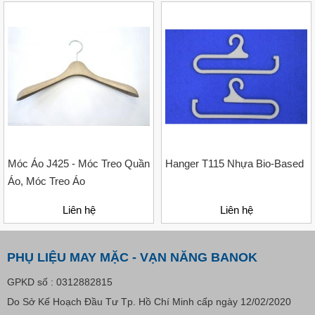
VP Fas Loop (PP) – Dây Treo Nhãn, Ti Bắn, Đạn Vòng
Treo Nhãn Mác
Liên hệ
Móc Áo J425 - Móc Treo Quần
Hanger T115 Nhựa Bio-Based
Áo, Móc Treo Áo
Liên hệ
Liên hệ
PHỤ LIỆU MAY MẶC - VẠN NĂNG BANOK
GPKD số : 0312882815
Do Sở Kế Hoạch Đầu Tư Tp. Hồ Chí Minh cấp ngày 12/02/2020