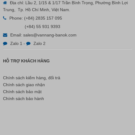
Địa chỉ: Lầu 2, 1/15 & 1/17 Trần Bình Trọng, Phường Bình Lợi
Trung, Tp. Hồ Chí Minh, Việt Nam.
Phone:
(+84) 2835 157 095
Nút Khóa Bằng Nhựa Cord Stopper – Recycled Nylon
(+84) 55 931 9393
Email:
sales@vannang-banok.com
Liên hệ
Zalo 1
-
Zalo 2
HỖ TRỢ KHÁCH HÀNG
Chính sách kiểm hàng, đổi trả
Chính sách giao nhận
Chính sách bảo mật
Chính sách bảo hành