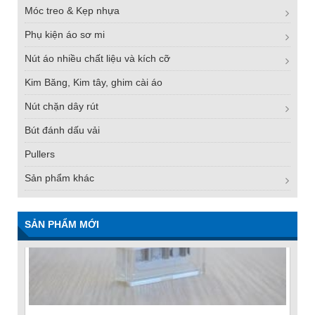
Móc treo & Kẹp nhựa
Phụ kiện áo sơ mi
Nút áo nhiều chất liệu và kích cỡ
Kim Băng, Kim tây, ghim cài áo
Nút chặn dây rút
Bút đánh dấu vải
Pullers
Sản phẩm khác
SẢN PHẨM MỚI
FN -25 Needle – Kim Gắn Nhãn Thép Không Gỉ