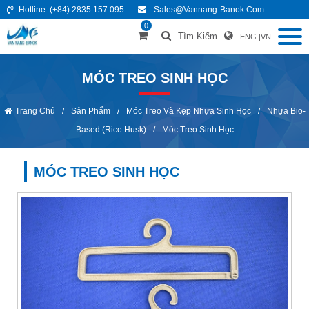
Hotline:
(+84) 2835 157 095
Sales@vannang-Banok.com
0
Tìm Kiếm
ENG
|
VN
MÓC TREO SINH HỌC
Trang Chủ
/
Sản Phẩm
/
Móc Treo Và Kẹp Nhựa Sinh Học
/
Nhựa Bio-
Based (Rice Husk)
/
Móc Treo Sinh Học
MÓC TREO SINH HỌC