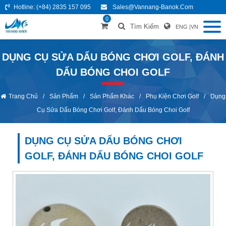
Hotline:
(+84) 2835 157 095
Sales@vannang-Banok.com
0
Tìm Kiếm
ENG
|
VN
DỤNG CỤ SỬA DẤU BÓNG CHƠI GOLF, ĐÁNH
DẤU BÓNG CHOI GOLF
Trang Chủ
/
Sản Phẩm
/
Sản Phẩm Khác
/
Phụ Kiện Chơi Golf
/
Dụng
Cụ Sửa Dấu Bóng Chơi Golf, Đánh Dấu Bóng Choi Golf
DỤNG CỤ SỬA DẤU BÓNG CHƠI
GOLF, ĐÁNH DẤU BÓNG CHOI GOLF