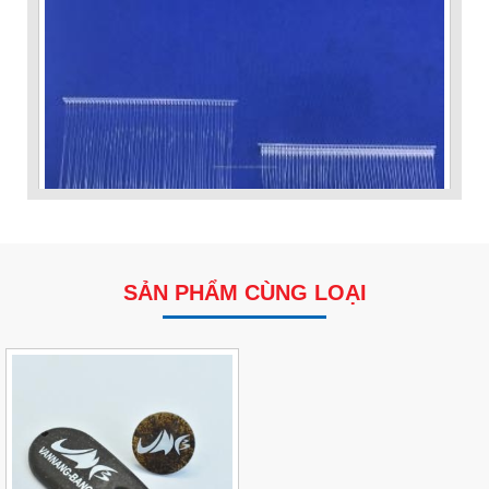
SẢN PHẨM CÙNG LOẠI
VP Fas Loop (PP) – Dây Treo Nhãn, Ti Bắn, Đạn Vòng
Treo Nhãn Mác
Liên hệ