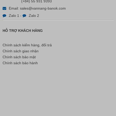
Liên hệ
(+84) 55 931 9393
Email:
sales@vannang-banok.com
Zalo 1
-
Zalo 2
HỖ TRỢ KHÁCH HÀNG
Chính sách kiểm hàng, đổi trả
Chính sách giao nhận
Chính sách bảo mật
Chính sách bảo hành
Bút Đánh Dấu Màu Trắng – ADGER CHAKO ACE