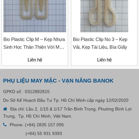
Liên hệ
Bio Plastic Clip M – Kẹp Nhựa
Bio Plastic Clip No 3 – Kẹp
Sinh Học Thân Thiện Với Môi
Vải, Kẹp Tài Liệu, Bìa Giấy
Trường Cho Ngành May Mặc
Liên hệ
Liên hệ
PHỤ LIỆU MAY MẶC - VẠN NĂNG BANOK
GPKD số : 0312882815
Do Sở Kế Hoạch Đầu Tư Tp. Hồ Chí Minh cấp ngày 12/02/2020
Địa chỉ: Lầu 2, 1/15 & 1/17 Trần Bình Trọng, Phường Bình Lợi
Trung, Tp. Hồ Chí Minh, Việt Nam.
Phone:
(+84) 2835 157 095
(+84) 55 931 9393
Bút Đánh Dấu Màu Trắng – ADGER CHAKO ACE