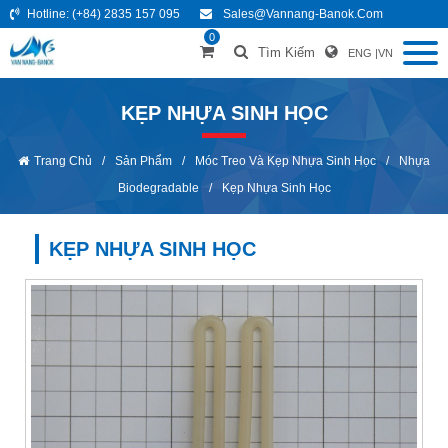
Hotline:
(+84) 2835 157 095
Sales@vannang-Banok.com
0
Tìm Kiếm
ENG
|
VN
KẸP NHỰA SINH HỌC
Trang Chủ
/
Sản Phẩm
/
Móc Treo Và Kẹp Nhựa Sinh Học
/
Nhựa
Biodegradable
/
Kẹp Nhựa Sinh Học
KẸP NHỰA SINH HỌC