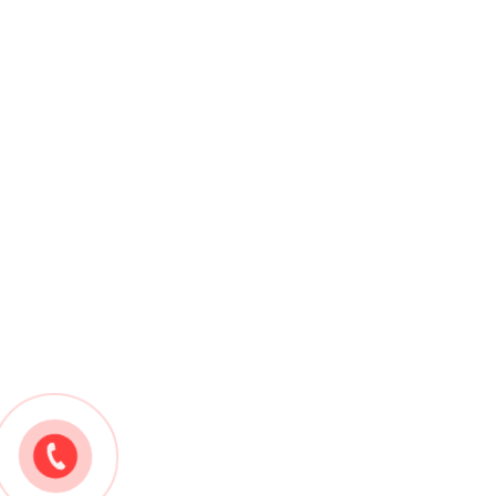
Nút Chặn Dây Rút Từ Nhựa Mapka Reborn Hình Trụ
Liên hệ