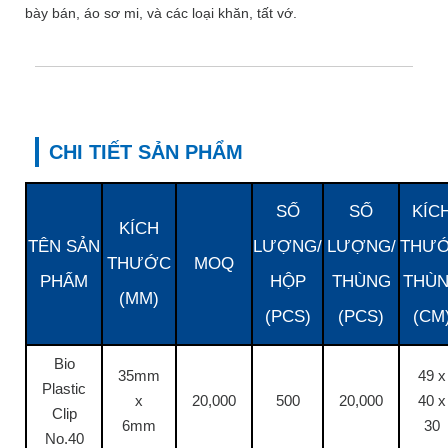
bày bán, áo sơ mi, và các loại khăn, tất vớ.
CHI TIẾT SẢN PHẨM
SỐ
SỐ
KÍC
KÍCH
TÊN SẢN
LƯỢNG/
LƯỢNG/
THƯ
THƯỚC
MOQ
PHẨM
HỘP
THÙNG
THÙ
(MM)
(PCS)
(PCS)
(CM
Bio
35mm
49 x
Plastic
x
20,000
500
20,000
40 x
Clip
6mm
30
No.40