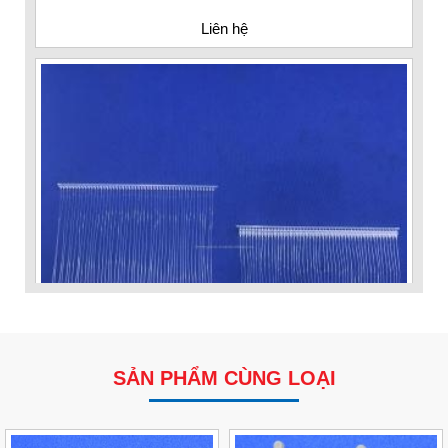
Liên hệ
SẢN PHẨM CÙNG LOẠI
VP Fas Loop (PP) – Dây Treo Nhãn, Ti Bắn, Đạn Vòng