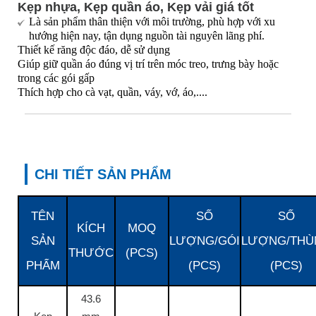
Kẹp nhựa, Kẹp quần áo, Kẹp vải giá tốt
Là sản phẩm thân thiện với môi trường, phù hợp với xu
hướng hiện nay, tận dụng nguồn tài nguyên lãng phí.
Thiết kế răng độc đáo, dễ sử dụng
Giúp giữ quần áo đúng vị trí trên móc treo, trưng bày hoặc
trong các gói gấp
Thích hợp cho cà vạt, quần, váy, vớ, áo
,
....
CHI TIẾT SẢN PHẨM
TÊN
SỐ
SỐ
KÍCH
MOQ
SẢN
LƯỢNG/GÓI
LƯỢNG/THÙ
THƯỚC
(PCS)
PHẨM
(PCS)
(PCS)
43.6