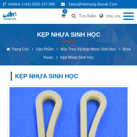
Hotline:
(+84) 2835 157 095
Sales@vannang-Banok.com
0
Tìm Kiếm
ENG
|
VN
KẸP NHỰA SINH HỌC
Trang Chủ
/
Sản Phẩm
/
Móc Treo Và Kẹp Nhựa Sinh Học
/
Rice
Resin
/
Kẹp Nhựa Sinh Học
KẸP NHỰA SINH HỌC