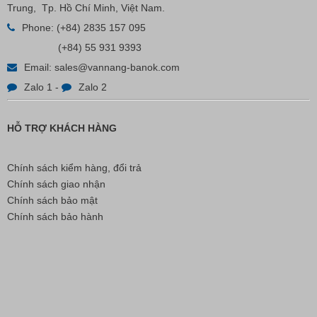
Trung, Tp. Hồ Chí Minh, Việt Nam.
Nút Khóa Bằng Nhựa Cord Stopper – Recycled Nylon
Phone:
(+84) 2835 157 095
(+84) 55 931 9393
Liên hệ
Email:
sales@vannang-banok.com
Zalo 1
-
Zalo 2
HỖ TRỢ KHÁCH HÀNG
Chính sách kiểm hàng, đổi trả
Chính sách giao nhận
Chính sách bảo mật
Chính sách bảo hành