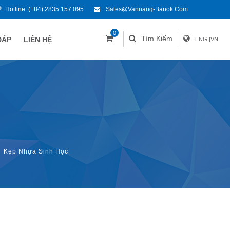
Hotline:
(+84) 2835 157 095
Sales@vannang-Banok.com
0
Tìm Kiếm
ĐÁP
LIÊN HỆ
ENG
|
VN
Kẹp Nhựa Sinh Học