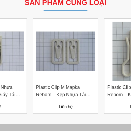
SẢN PHẨM CÙNG LOẠI
8 Nhựa
Plastic Clip M Mapka
Plastic Cl
iấy Tái
Reborn – Kẹp Nhựa Tái
Reborn – 
ng Cho
Chế Thân Thiện Môi
Học Cho N
ệ
Liên hệ
ố Định Sản
Trường
g