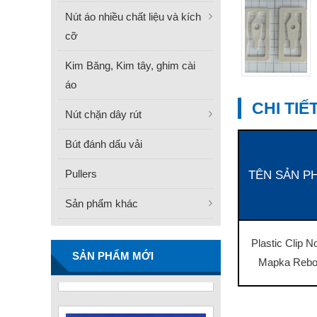
Nút áo nhiều chất liệu và kích
cỡ
Kim Băng, Kim tây, ghim cài
áo
CHI TI
Nút chặn dây rút
Bút đánh dấu vải
Pullers
TÊN SẢN P
Sản phẩm khác
FN -25 Needle – Kim Gắn
Nhãn Thép Không Gỉ
34.3mm
Plastic Clip N
Liên hệ
SẢN PHẨM MỚI
Mapka Rebo