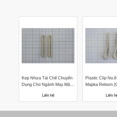
Nút Khóa Bằng Nhựa Cord
Stopper – Recycled Nylon
Liên hệ
Kẹp Nhựa Tái Chế Chuyên
Plastic Clip No.
Dụng Cho Ngành May Mặc
Mapka Reborn (G
Plastic Clip No.40 Chất Liệu
Chế) Chuyên Dụ
Liên hệ
Liên h
Mapka Reborn
Trưng Bày Và C
Phẩm Thời Tran
Bút Đánh Dấu Màu Trắng –
ADGER CHAKO ACE