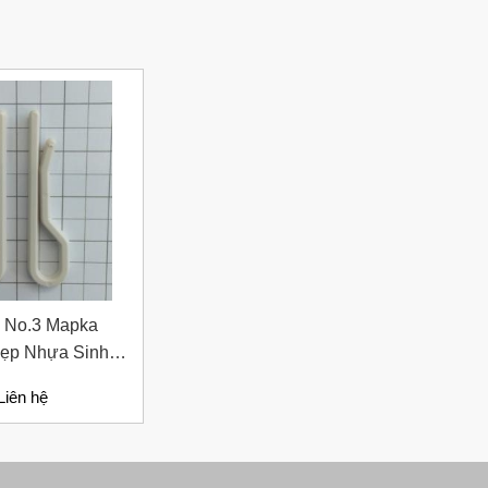
ip No.3 Mapka
Kẹp Nhựa Sinh
gành May Mặc
Liên hệ