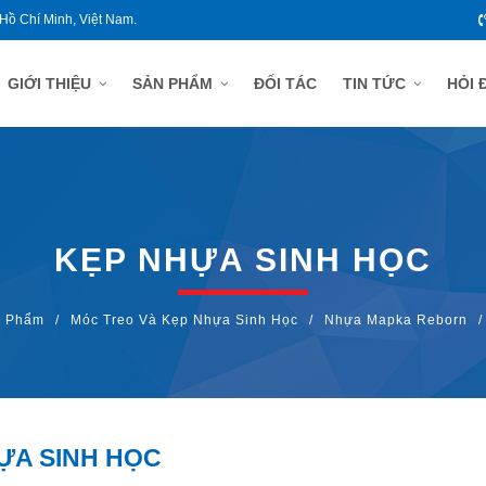
 Hồ Chí Minh, Việt Nam.
GIỚI THIỆU
SẢN PHẨM
ĐỐI TÁC
TIN TỨC
HỎI 
KẸP NHỰA SINH HỌC
 Phẩm
/
Móc Treo Và Kẹp Nhựa Sinh Học
/
Nhựa Mapka Reborn
/
ỰA SINH HỌC