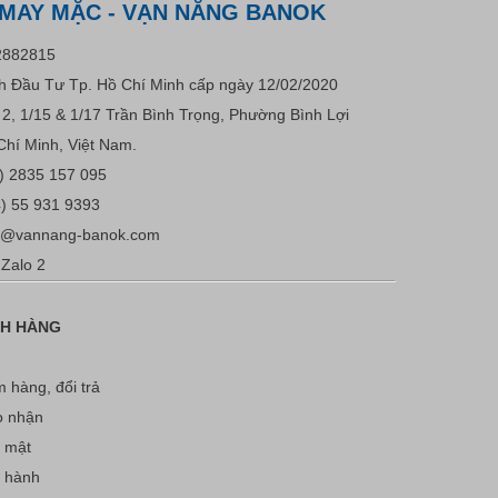
 MAY MẶC - VẠN NĂNG BANOK
2882815
 Đầu Tư Tp. Hồ Chí Minh cấp ngày 12/02/2020
u 2, 1/15 & 1/17 Trần Bình Trọng, Phường Bình Lợi
Chí Minh, Việt Nam.
) 2835 157 095
) 55 931 9393
s@vannang-banok.com
Zalo 2
CH HÀNG
 hàng, đổi trả
o nhận
 mật
o hành