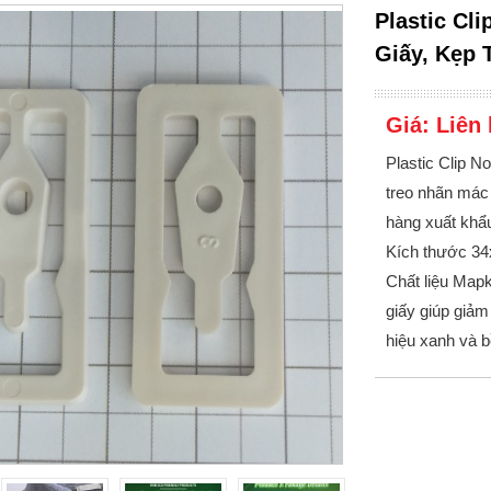
Plastic Cl
Giấy, Kẹp 
Giá:
Liên 
Plastic Clip N
treo nhãn mác 
hàng xuất khẩ
Kích thước 34x
Chất liệu Map
giấy giúp giảm
hiệu xanh và 