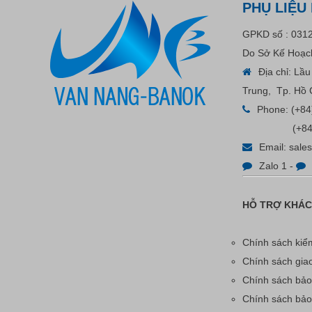
PHỤ LIỆU
White - A
Liên hệ
GPKD số : 031
Do Sở Kế Hoạch
Địa chỉ: Lầ
Trung, Tp. Hồ 
Phone:
(+84
(+84
Email:
sale
Zalo 1
-
HỖ TRỢ KHÁ
Bút Tẩy - Bút Xóa - Bút Bay
Màu Nét Vẽ Trên Vải
Chính sách kiểm
Chính sách gia
Liên hệ
Chính sách bảo
Chính sách bả