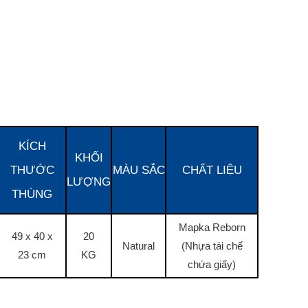
KÍCH
KHỐI
THƯỚC
MÀU SẮC
CHẤT LIỆU
LƯỢNG
THÙNG
Mapka Reborn
49 x 40 x
20
Natural
(Nhựa tái chế
23 cm
KG
chứa giấy)