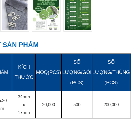
ẾT SẢN PHẨM
SỐ
SỐ
KÍCH
HẨM
MOQ(PCS)
LƯỢNG/GÓI
LƯỢNG/THÙNG
THƯỚC
(PCS)
(PCS)
34mm
o.20
x
20,000
500
200,000
rn
17mm