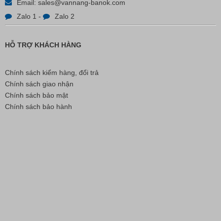
Email:
sales@vannang-banok.com
Zalo 1
-
Zalo 2
HỖ TRỢ KHÁCH HÀNG
Chính sách kiểm hàng, đổi trả
Chính sách giao nhận
Chính sách bảo mật
Chính sách bảo hành
Bút Đánh Dấu Màu Trắng – ADGER CHAKO ACE
White - A
Liên hệ