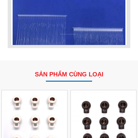
SẢN PHẨM CÙNG LOẠI
VP Fas Loop (PP) – Dây Treo Nhãn, Ti Bắn, Đạn Vòng
Treo Nhãn Mác
Liên hệ