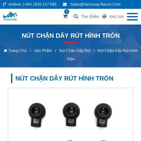
Hotline:
(+84) 2835 157 095
Sales@vannang-Banok.com
0
Tìm Kiếm
ENG
|
VN
NÚT CHẶN DÂY RÚT HÌNH TRÒN
Trang Chủ
/
Sản Phẩm
/
Nút Chặn Dây Rút
/
Nút Chặn Dây Rút Hình
Tròn
NÚT CHẶN DÂY RÚT HÌNH TRÒN