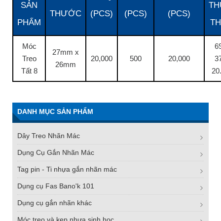
SẢN
T
THƯỚC
(PCS)
(PCS)
(PCS)
PHẨM
T
Móc
6
27mm x
Treo
20,000
500
20,000
3
26mm
Tất 8
20
DANH MỤC SẢN PHẨM
Dây Treo Nhãn Mác
Dụng Cụ Gắn Nhãn Mác
Tag pin - Ti nhựa gắn nhãn mác
Dụng cụ Fas Bano'k 101
Dụng cụ gắn nhãn khác
Móc treo và kẹp nhựa sinh học