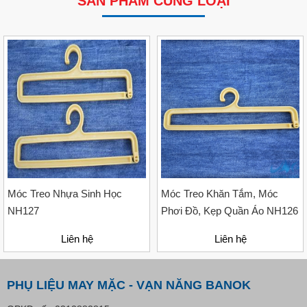
SẢN PHẨM CÙNG LOẠI
VP Fas Loop (PP) – Dây Treo Nhãn, Ti Bắn, Đạn Vòng
Treo Nhãn Mác
Liên hệ
Móc Treo Nhựa Sinh Học
Móc Treo Khăn Tắm, Móc
NH127
Phơi Đồ, Kẹp Quần Áo NH126
Liên hệ
Liên hệ
PHỤ LIỆU MAY MẶC - VẠN NĂNG BANOK