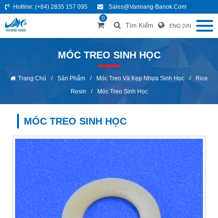
Hotline:
(+84) 2835 157 095
Sales@vannang-Banok.com
0
Tìm Kiếm
ENG
|
VN
MÓC TREO SINH HỌC
Trang Chủ
/
Sản Phẩm
/
Móc Treo Và Kẹp Nhựa Sinh Học
/
Rice
Resin
/
Móc Treo Sinh Học
MÓC TREO SINH HỌC