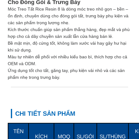
Cho Đóng Gói & Trưng Bày
Móc Treo Tất Rice Resin 8 là dòng móc treo nhỏ gọn – bền –
ổn định, chuyên dùng cho đóng gói tất, trưng bày phụ kiện và
các sản phẩm trọng lượng nhẹ.
Kích thước chuẩn giúp sản phẩm thẳng hàng, đẹp mắt và phù
hợp cho cả dây chuyền sản xuất lẫn cửa hàng bán lẻ.
Bề mặt mịn, độ cứng tốt, không làm xước vải hay gây hư hại
khi sử dụng.
Màu tự nhiên dễ phối với nhiều kiểu bao bì, thích hợp cho cả
OEM và ODM.
Ứng dụng tốt cho tất, găng tay, phụ kiện vải nhỏ và các sản
phẩm nhẹ trong trưng bày.
CHI TIẾT SẢN PHẨM
TÊN
K
KÍCH
MOQ
SL/GÓI
SL/THÙNG