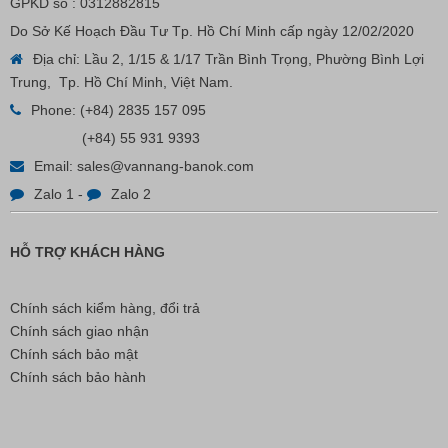
GPKD số : 0312882815
Do Sở Kế Hoạch Đầu Tư Tp. Hồ Chí Minh cấp ngày 12/02/2020
Địa chỉ: Lầu 2, 1/15 & 1/17 Trần Bình Trọng, Phường Bình Lợi
Trung, Tp. Hồ Chí Minh, Việt Nam.
Nút Khóa Bằng Nhựa Cord Stopper – Recycled Nylon
Phone:
(+84) 2835 157 095
(+84) 55 931 9393
Liên hệ
Email:
sales@vannang-banok.com
Zalo 1
-
Zalo 2
HỖ TRỢ KHÁCH HÀNG
Chính sách kiểm hàng, đổi trả
Chính sách giao nhận
Chính sách bảo mật
Chính sách bảo hành