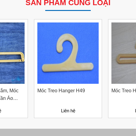
SẢN PHẨM CÙNG LOẠI
Tắm, Móc
Móc Treo Hanger H49
Móc Treo 
uần Áo
ệ
Liên hệ