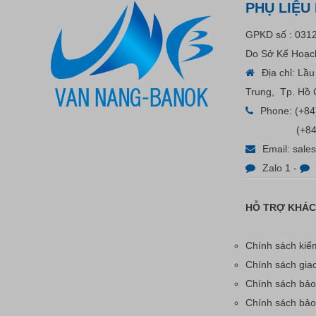
PHỤ LIỆU
GPKD số : 031
Do Sở Kế Hoạch
Địa chỉ: Lầ
Trung, Tp. Hồ 
Phone:
(+84
(+84
Email:
sale
Zalo 1
-
Bút Tẩy - Bút Xóa - Bút Bay
Màu Nét Vẽ Trên Vải
HỖ TRỢ KHÁ
Liên hệ
Chính sách kiểm
Chính sách gia
Chính sách bảo
Chính sách bả