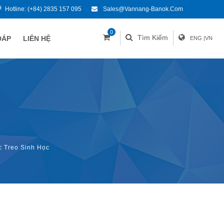
Hotline:
(+84) 2835 157 095
Sales@vannang-Banok.com
0
Tìm Kiếm
ĐÁP
LIÊN HỆ
ENG
|
VN
 Treo Sinh Học