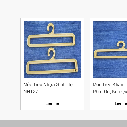
Nút Khóa Bằng Nhựa Cord
Stopper – Recycled Nylon
Liên hệ
Móc Treo Nhựa Sinh Học
Móc Treo Khăn 
NH127
Phơi Đồ, Kẹp Q
NH126
Liên hệ
Liên h
Bút Đánh Dấu Màu Trắng –
ADGER CHAKO ACE
White - A
Liên hệ