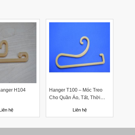
Hanger H104
Hanger T100 – Móc Treo
Hook 
Cho Quần Áo, Tất, Thời
Resi
Trang
Liên hệ
Liên hệ