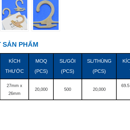
ẾT SẢN PHẨM
KÍCH
MOQ
SL/GÓI
SL/THÙNG
KÍ
THƯỚC
(PCS)
(PCS)
(PCS)
27mm x
69.5
20,000
500
20,000
26mm