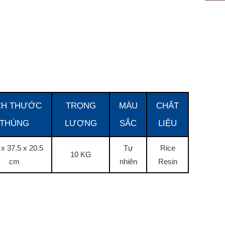
CH THƯỚC
TRỌNG
MÀU
CHẤT
THÙNG
LƯỢNG
SẮC
LIỆU
 x 37.5 x 20.5
Tự
Rice
10 KG
cm
nhiên
Resin