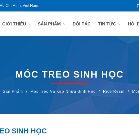
 Hồ Chí Minh, Việt Nam.
GIỚI THIỆU
SẢN PHẨM
ĐỐI TÁC
TIN TỨC
HỎI 
MÓC TREO SINH HỌC
Sản Phẩm
/
Móc Treo Và Kẹp Nhựa Sinh Học
/
Rice Resin
/
Móc
EO SINH HỌC