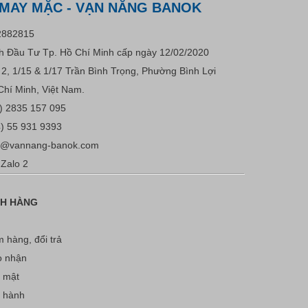
 MAY MẶC - VẠN NĂNG BANOK
2882815
 Đầu Tư Tp. Hồ Chí Minh cấp ngày 12/02/2020
u 2, 1/15 & 1/17 Trần Bình Trọng, Phường Bình Lợi
Chí Minh, Việt Nam.
) 2835 157 095
) 55 931 9393
s@vannang-banok.com
Zalo 2
CH HÀNG
 hàng, đổi trả
o nhận
 mật
o hành