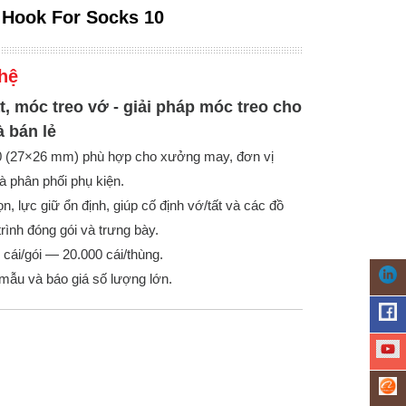
 Hook For Socks 10
hệ
t, móc treo vớ - giải pháp móc treo cho
à bán lẻ
10 (27×26 mm) phù hợp cho xưởng may, đơn vị
à phân phối phụ kiện.
n, lực giữ ổn định, giúp cố định vớ/tất và các đồ
trình đóng gói và trưng bày.
cái/gói — 20.000 cái/thùng.
 mẫu và báo giá số lượng lớn.