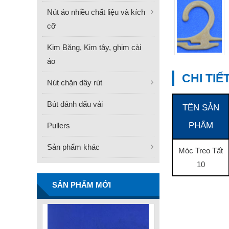
Nút áo nhiều chất liệu và kích
cỡ
Kim Băng, Kim tây, ghim cài
áo
CHI TI
Nút chặn dây rút
Bút đánh dấu vải
TÊN SẢN
FN -25 Needle – Kim Gắn
PHẨM
Pullers
Nhãn Thép Không Gỉ
Sản phẩm khác
34.3mm
Móc Treo Tất
Liên hệ
10
SẢN PHẨM MỚI