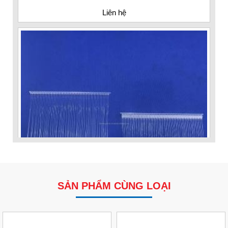
Liên hệ
SẢN PHẨM CÙNG LOẠI
VP Fas Loop (PP) – Dây Treo Nhãn, Ti Bắn, Đạn Vòng