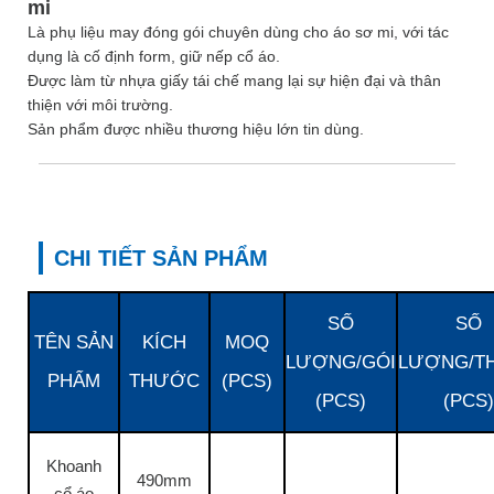
mi
Là phụ liệu may đóng gói chuyên dùng cho áo sơ mi, với tác
dụng là cố định form, giữ nếp cổ áo.
Được làm từ nhựa giấy tái chế mang lại sự hiện đại và thân
thiện với môi trường.
Sản phẩm được nhiều thương hiệu lớn tin dùng.
CHI TIẾT SẢN PHẨM
SỐ
SỐ
TÊN SẢN
KÍCH
MOQ
LƯỢNG/GÓI
LƯỢNG/T
PHẨM
THƯỚC
(PCS)
(PCS)
(PCS)
Khoanh
490mm
cổ áo