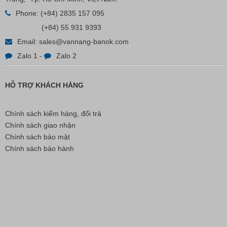
Nút Khóa Bằng Nhựa Cord Stopper – Recycled Nylon
Phone:
(+84) 2835 157 095
(+84) 55 931 9393
Email:
sales@vannang-banok.com
Liên hệ
Zalo 1
-
Zalo 2
HỖ TRỢ KHÁCH HÀNG
Chính sách kiểm hàng, đổi trả
Chính sách giao nhận
Chính sách bảo mật
Chính sách bảo hành