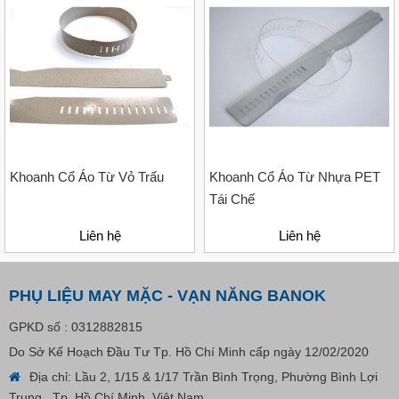
Treo Nhãn Mác
Liên hệ
Khoanh Cổ Áo Từ Vỏ Trấu
Khoanh Cổ Áo Từ Nhựa PET
Tái Chế
Liên hệ
Liên hệ
PHỤ LIỆU MAY MẶC - VẠN NĂNG BANOK
GPKD số : 0312882815
Do Sở Kế Hoạch Đầu Tư Tp. Hồ Chí Minh cấp ngày 12/02/2020
Địa chỉ: Lầu 2, 1/15 & 1/17 Trần Bình Trọng, Phường Bình Lợi
Trung, Tp. Hồ Chí Minh, Việt Nam.