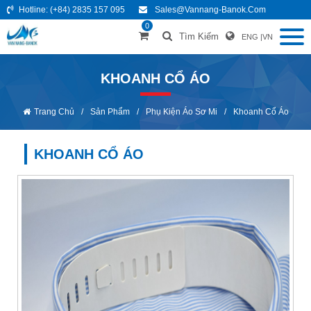
Hotline:
(+84) 2835 157 095
Sales@vannang-Banok.com
0
Tìm Kiếm
ENG
|
VN
KHOANH CỔ ÁO
Trang Chủ
/
Sản Phẩm
/
Phụ Kiện Áo Sơ Mi
/
Khoanh Cổ Áo
KHOANH CỔ ÁO