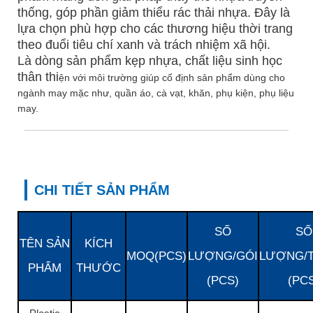
thống, góp phần giảm thiểu rác thải nhựa. Đây là
lựa chọn phù hợp cho các thương hiệu thời trang
theo đuổi tiêu chí xanh và trách nhiệm xã hội.
Là dòng sản phẩm kẹp nhựa, chất liệu sinh học
thân thi
ện với môi trường giúp cố định sản phẩm dùng cho
ngành may mặc như, quần áo, cà vạt, khăn, phụ kiện, phụ liệu
may.
CHI TIẾT SẢN PHẨM
SỐ
SỐ
TÊN SẢN
KÍCH
MOQ(PCS)
LƯỢNG/GÓI
LƯỢNG/
PHẨM
THƯỚC
(PCS)
(PC