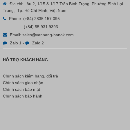
Địa chỉ: Lầu 2, 1/15 & 1/17 Trần Bình Trọng, Phường Bình Lợi
Trung, Tp. Hồ Chí Minh, Việt Nam.
Nút Khóa Bằng Nhựa Cord Stopper – Recycled Nylon
Phone:
(+84) 2835 157 095
(+84) 55 931 9393
Email:
sales@vannang-banok.com
Liên hệ
Zalo 1
-
Zalo 2
HỖ TRỢ KHÁCH HÀNG
Chính sách kiểm hàng, đổi trả
Chính sách giao nhận
Chính sách bảo mật
Chính sách bảo hành