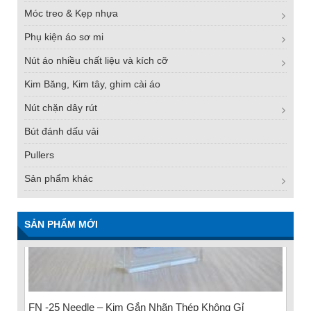
Móc treo & Kẹp nhựa
Phụ kiện áo sơ mi
Nút áo nhiều chất liệu và kích cỡ
Kim Băng, Kim tây, ghim cài áo
Nút chặn dây rút
Bút đánh dấu vải
Pullers
Sản phẩm khác
SẢN PHẨM MỚI
FN -25 Needle – Kim Gắn Nhãn Thép Không Gỉ
34.3mm