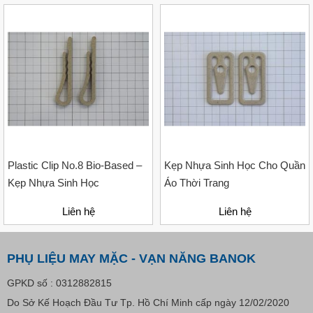
VP Fas Loop (PP) – Dây Treo Nhãn, Ti Bắn, Đạn Vòng
Treo Nhãn Mác
Liên hệ
Plastic Clip No.8 Bio-Based –
Kẹp Nhựa Sinh Học Cho Quần
Kẹp Nhựa Sinh Học
Áo Thời Trang
Liên hệ
Liên hệ
PHỤ LIỆU MAY MẶC - VẠN NĂNG BANOK
GPKD số : 0312882815
Do Sở Kế Hoạch Đầu Tư Tp. Hồ Chí Minh cấp ngày 12/02/2020