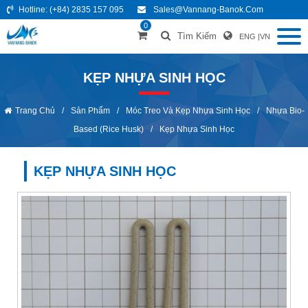
Hotline:
(+84) 2835 157 095
Sales@vannang-Banok.com
0
Tìm Kiếm
ENG
|
VN
KẸP NHỰA SINH HỌC
Trang Chủ
/
Sản Phẩm
/
Móc Treo Và Kẹp Nhựa Sinh Học
/
Nhựa Bio-
Based (Rice Husk)
/
Kẹp Nhựa Sinh Học
KẸP NHỰA SINH HỌC