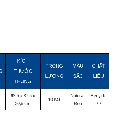
KÍCH
TRỌNG
MÀU
CHẤT
G
THƯỚC
LƯỢNG
SẮC
LIỆU
THÙNG
69,5 x 37,5 x
Natural,
Recycle
10 KG
20,5 cm
Đen
PP