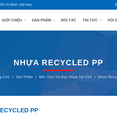
 Hồ Chí Minh, Việt Nam.
GIỚI THIỆU
SẢN PHẨM
ĐỐI TÁC
TIN TỨC
HỎI 
NHỰA RECYCLED PP
g Chủ
/
Sản Phẩm
/
Móc Treo Và Kẹp Nhựa Tái Chế
/
Nhựa Recy
ECYCLED PP