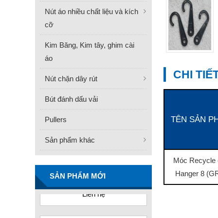
Nút áo nhiều chất liệu và kích
cỡ
Kim Băng, Kim tây, ghim cài
áo
CHI TI
Nút chặn dây rút
Bút đánh dấu vải
TÊN SẢN P
Pullers
Sản phẩm khác
FN -25 Needle – Kim Gắn
Móc Recycle 
Nhãn Thép Không Gỉ
34.3mm
Hanger 8 (G
SẢN PHẨM MỚI
Liên hệ