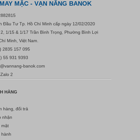
 MAY MẶC - VẠN NĂNG BANOK
2882815
 Đầu Tư Tp. Hồ Chí Minh cấp ngày 12/02/2020
u 2, 1/15 & 1/17 Trần Bình Trọng, Phường Bình Lợi
Chí Minh, Việt Nam.
) 2835 157 095
) 55 931 9393
s@vannang-banok.com
Zalo 2
CH HÀNG
 hàng, đổi trả
o nhận
 mật
o hành