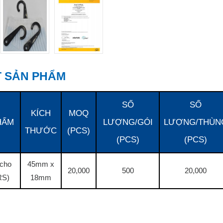
ẾT SẢN PHẨM
SỐ
SỐ
KÍCH
MOQ
HẨM
LƯỢNG/GÓI
LƯỢNG/THÙN
THƯỚC
(PCS)
(PCS)
(PCS)
cho
45mm x
20,000
500
20,000
RS)
18mm