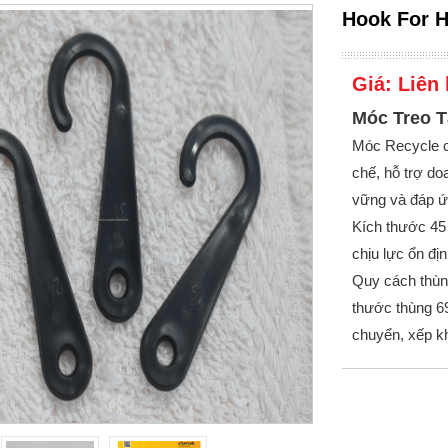
Hook For H
Giá:
Liên 
Móc Treo T
Móc Recycle c
chế, hỗ trợ do
vững và đáp ứ
Kích thước 45
chịu lực ổn đị
Quy cách thùng
thước thùng 69
chuyển, xếp kh