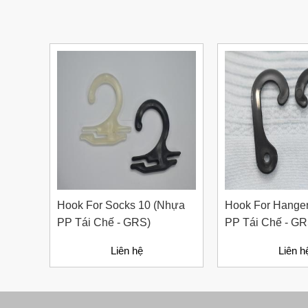
Nút Khóa Bằng Nhựa Cord
Stopper – Recycled Nylon
Liên hệ
Hook For Socks 10 (nhựa
Hook For Hange
PP Tái Chế - GRS)
PP Tái Chế - GR
Liên hệ
Liên h
Bút Đánh Dấu Màu Trắng –