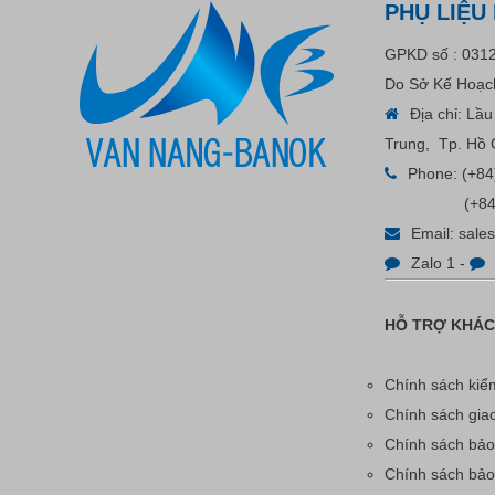
PHỤ LIỆU
ADGER CHAKO ACE
White - A
GPKD số : 031
Liên hệ
Do Sở Kế Hoạch
Địa chỉ: Lầ
Trung, Tp. Hồ 
Phone:
(+84
(+84
Email:
sale
Zalo 1
-
HỖ TRỢ KHÁ
Bút Tẩy - Bút Xóa - Bút Bay
Chính sách kiểm
Màu Nét Vẽ Trên Vải
Chính sách gia
Liên hệ
Chính sách bảo
Chính sách bả