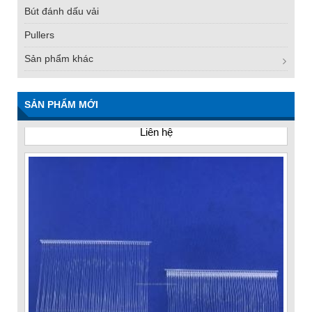
Bút đánh dấu vải
Pullers
Sản phẩm khác
FN -25 Needle – Kim Gắn Nhãn Thép Không Gỉ
34.3mm
SẢN PHẨM MỚI
Liên hệ