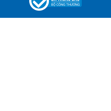
Bút Tẩy - Bút Xóa - Bút Bay Màu Nét Vẽ Trên Vải
Liên hệ