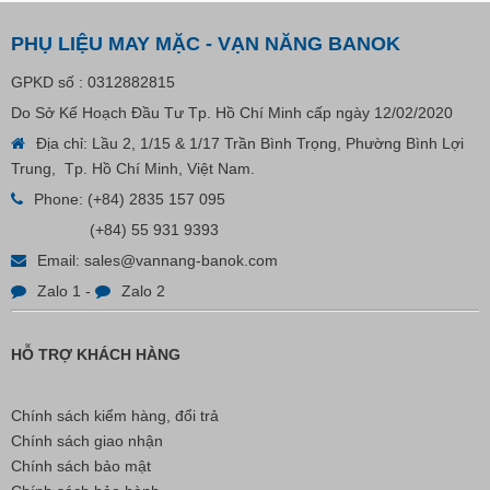
May
Trong Ngành May Mặc
PHỤ LIỆU MAY MẶC - VẠN NĂNG BANOK
GPKD số : 0312882815
Do Sở Kế Hoạch Đầu Tư Tp. Hồ Chí Minh cấp ngày 12/02/2020
Địa chỉ: Lầu 2, 1/15 & 1/17 Trần Bình Trọng, Phường Bình Lợi
Trung, Tp. Hồ Chí Minh, Việt Nam.
Nút Khóa Bằng Nhựa Cord Stopper – Recycled Nylon
Phone:
(+84) 2835 157 095
(+84) 55 931 9393
Liên hệ
Email:
sales@vannang-banok.com
Zalo 1
-
Zalo 2
HỖ TRỢ KHÁCH HÀNG
Chính sách kiểm hàng, đổi trả
Chính sách giao nhận
Chính sách bảo mật