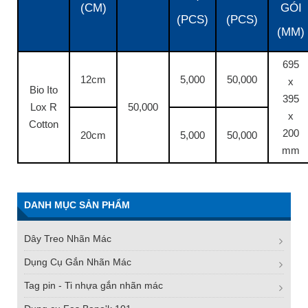
(CM)
GÓI
(PCS)
(PCS)
(MM)
695
12cm
5,000
50,000
x
Bio Ito
395
Lox R
50,000
x
Cotton
200
20cm
5,000
50,000
mm
DANH MỤC SẢN PHẨM
Dây Treo Nhãn Mác
Dụng Cụ Gắn Nhãn Mác
Tag pin - Ti nhựa gắn nhãn mác