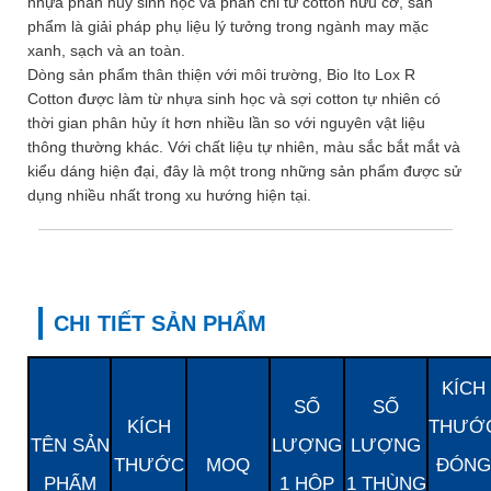
nhựa phân hủy sinh học và phần chỉ từ cotton hữu cơ, sản
phẩm là giải pháp phụ liệu lý tưởng trong ngành may mặc
xanh, sạch và an toàn.
Dòng sản phẩm thân thiện với môi trường, Bio Ito Lox R
Cotton được làm từ nhựa sinh học và sợi cotton tự nhiên có
thời gian phân hủy ít hơn nhiều lần so với nguyên vật liệu
thông thường khác. Với chất liệu tự nhiên, màu sắc bắt mắt và
kiểu dáng hiện đại, đây là một trong những sản phẩm được sử
dụng nhiều nhất trong xu hướng hiện tại.
CHI TIẾT SẢN PHẨM
KÍCH
SỐ
SỐ
KÍCH
THƯỚ
TÊN SẢN
LƯỢNG
LƯỢNG
THƯỚC
MOQ
ĐÓNG
PHẨM
1 HỘP
1 THÙNG