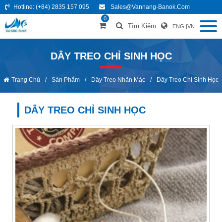
Hotline:
(+84) 2835 157 095
Sales@vannang-Banok.com
0
Tìm Kiếm
ENG
|
VN
DÂY TREO CHỈ SINH HỌC
Trang Chủ
/
Sản Phẩm
/
Dây Treo Nhãn Mác
/
Dây Treo Chỉ Sinh Học
DÂY TREO CHỈ SINH HỌC