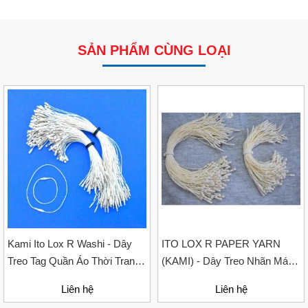
SẢN PHẨM CÙNG LOẠI
VP Fas Loop (PP) – Dây Treo Nhãn, Ti Bắn, Đạn Vòng
Treo Nhãn Mác
Liên hệ
Kami Ito Lox R Washi - Dây
ITO LOX R PAPER YARN
Treo Tag Quần Áo Thời Trang
(KAMI) - Dây Treo Nhãn Mác
– Thân Thiện Với Môi Trường,
Quần Áo, Hàng Thời Trang,
Liên hệ
Liên hệ
Tinh Tế Cho Nhãn Mác Ngành
Phụ Liệu Không Thể Thiếu