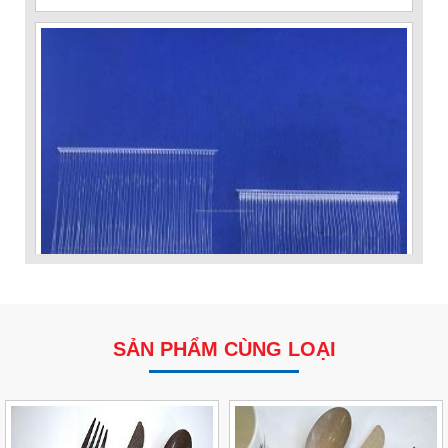
SẢN PHẨM CÙNG LOẠI
VP Fas Loop (PP) – Dây Treo Nhãn, Ti Bắn, Đạn Vòng
Treo Nhãn Mác