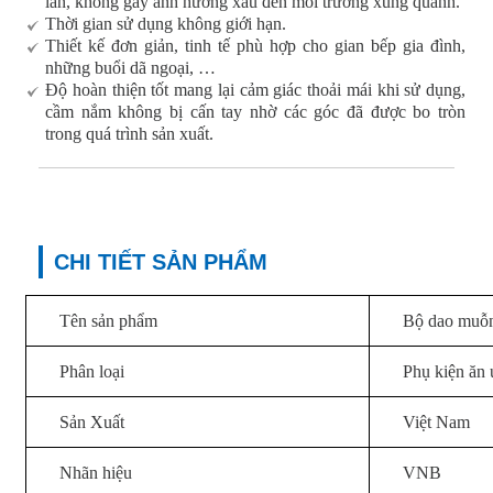
lần, không gây ảnh hưởng xấu đến môi trường xung quanh.
Thời gian sử dụng không giới hạn.
Thiết kế đơn giản, tinh tế phù hợp cho gian bếp gia đình,
những buổi dã ngoại, …
Độ hoàn thiện tốt mang lại cảm giác thoải mái khi sử dụng,
cầm nắm không bị cấn tay nhờ các góc đã được bo tròn
trong quá trình sản xuất.
CHI TIẾT SẢN PHẨM
Tên sản phẩm
Bộ dao muỗn
Phân loại
Phụ kiện ăn
Sản Xuất
Việt Nam
Nhãn hiệu
VNB