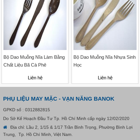
Liên hệ
Bộ Dao Muỗng Nĩa Làm Bằng
Bộ Dao Muỗng Nĩa Nhựa Sinh
Chất Liệu Bã Cà Phê
Học
Liên hệ
Liên hệ
PHỤ LIỆU MAY MẶC - VẠN NĂNG BANOK
GPKD số : 0312882815
Do Sở Kế Hoạch Đầu Tư Tp. Hồ Chí Minh cấp ngày 12/02/2020
Địa chỉ: Lầu 2, 1/15 & 1/17 Trần Bình Trọng, Phường Bình Lợi
Trung, Tp. Hồ Chí Minh, Việt Nam.
Nút Khóa Bằng Nhựa Cord Stopper – Recycled Nylon