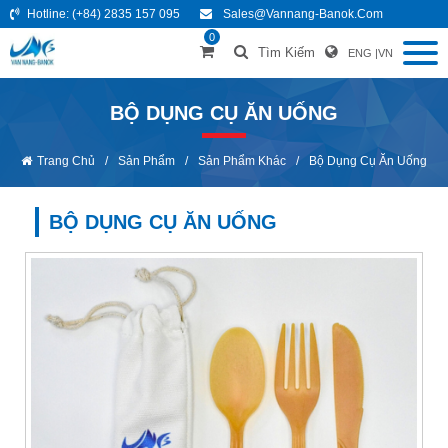
Hotline:
(+84) 2835 157 095
Sales@vannang-Banok.com
0
Tìm Kiếm
ENG
|
VN
BỘ DỤNG CỤ ĂN UỐNG
Trang Chủ
/
Sản Phẩm
/
Sản Phẩm Khác
/
Bộ Dụng Cụ Ăn Uống
BỘ DỤNG CỤ ĂN UỐNG