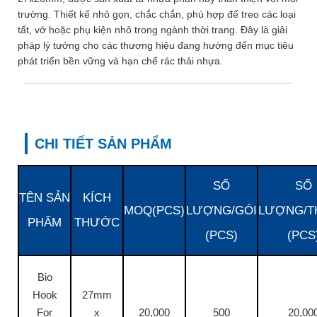
trường. Thiết kế nhỏ gọn, chắc chắn, phù hợp để treo các loại
tất, vớ hoặc phụ kiện nhỏ trong ngành thời trang. Đây là giải
pháp lý tưởng cho các thương hiệu đang hướng đến mục tiêu
phát triển bền vững và hạn chế rác thải nhựa.
CHI TIẾT SẢN PHẨM
SỐ
SỐ
TÊN SẢN
KÍCH
MOQ(PCS)
LƯỢNG/GÓI
LƯỢNG/T
PHẨM
THƯỚC
(PCS)
(PCS
Bio
Hook
27mm
For
x
20,000
500
20,00