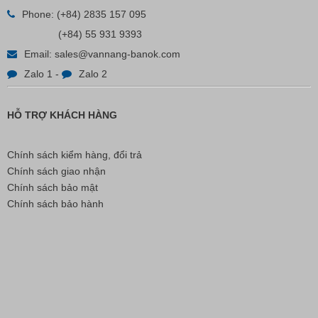
Nút Khóa Bằng Nhựa Cord Stopper – Recycled Nylon
Phone:
(+84) 2835 157 095
(+84) 55 931 9393
Email:
sales@vannang-banok.com
Liên hệ
Zalo 1
-
Zalo 2
HỖ TRỢ KHÁCH HÀNG
Chính sách kiểm hàng, đổi trả
Chính sách giao nhận
Chính sách bảo mật
Chính sách bảo hành