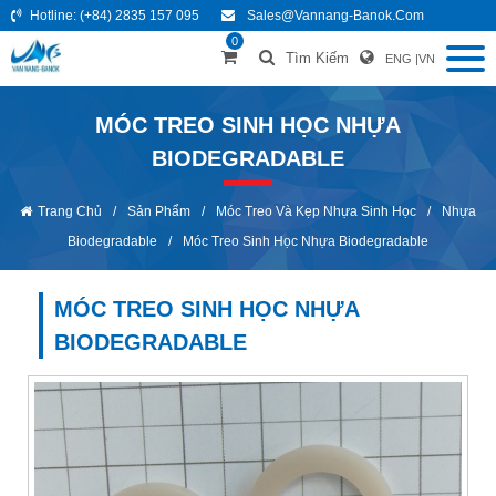
Hotline:
(+84) 2835 157 095
Sales@vannang-Banok.com
0
Tìm Kiếm
ENG
|
VN
MÓC TREO SINH HỌC NHỰA
BIODEGRADABLE
Trang Chủ
/
Sản Phẩm
/
Móc Treo Và Kẹp Nhựa Sinh Học
/
Nhựa
Biodegradable
/
Móc Treo Sinh Học Nhựa Biodegradable
MÓC TREO SINH HỌC NHỰA
BIODEGRADABLE