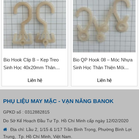
Liên hệ
Bio Hook Clip B – Kẹp Treo
Bio QP Hook 08 – Móc Nhựa
Sinh Học 40x20mm Thân
Sinh Học Thân Thiện Môi
Thiện Với Môi Trường
Trường Cho Ngành May Mặc
Liên hệ
Liên hệ
PHỤ LIỆU MAY MẶC - VẠN NĂNG BANOK
GPKD số : 0312882815
Do Sở Kế Hoạch Đầu Tư Tp. Hồ Chí Minh cấp ngày 12/02/2020
Địa chỉ: Lầu 2, 1/15 & 1/17 Trần Bình Trọng, Phường Bình Lợi
Trung, Tp. Hồ Chí Minh, Việt Nam.