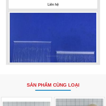
SẢN PHẨM CÙNG LOẠI
VP Fas Loop (PP) – Dây Treo Nhãn, Ti Bắn, Đạn Vòng
Treo Nhãn Mác