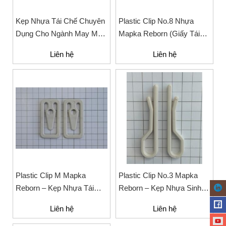
Kẹp Nhựa Tái Chế Chuyên
Plastic Clip No.8 Nhựa
Dụng Cho Ngành May Mặc
Mapka Reborn (Giấy Tái
Plastic Clip No.40 Chất Liệu
Chế) Chuyên Dụng Cho
Liên hệ
Liên hệ
Mapka Reborn
Trưng Bày Và Cố Định Sản
Phẩm Thời Trang
Plastic Clip M Mapka
Plastic Clip No.3 Mapka
Reborn – Kẹp Nhựa Tái
Reborn – Kẹp Nhựa Sinh
Chế Thân Thiện Môi
Học Cho Ngành May Mặc
Liên hệ
Liên hệ
Trường