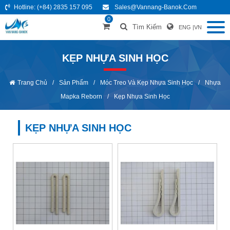
Hotline:
(+84) 2835 157 095
Sales@vannang-Banok.com
0
Tìm Kiếm
ENG
|
VN
KẸP NHỰA SINH HỌC
Trang Chủ
/
Sản Phẩm
/
Móc Treo Và Kẹp Nhựa Sinh Học
/
Nhựa
Mapka Reborn
/
Kẹp Nhựa Sinh Học
KẸP NHỰA SINH HỌC