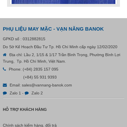
PHỤ LIỆU MAY MẶC - VẠN NĂNG BANOK
GPKD số : 0312882815
Do Sở Kế Hoạch Đầu Tư Tp. Hồ Chí Minh cấp ngày 12/02/2020
VP Fas Loop (PP) – Dây Treo Nhãn, Ti Bắn, Đạn Vòng
Treo Nhãn Mác
Địa chỉ: Lầu 2, 1/15 & 1/17 Trần Bình Trọng, Phường Bình Lợi
Trung, Tp. Hồ Chí Minh, Việt Nam.
Liên hệ
Phone:
(+84) 2835 157 095
(+84) 55 931 9393
Email:
sales@vannang-banok.com
Zalo 1
-
Zalo 2
HỖ TRỢ KHÁCH HÀNG
Chính sách kiểm hàng, đổi trả