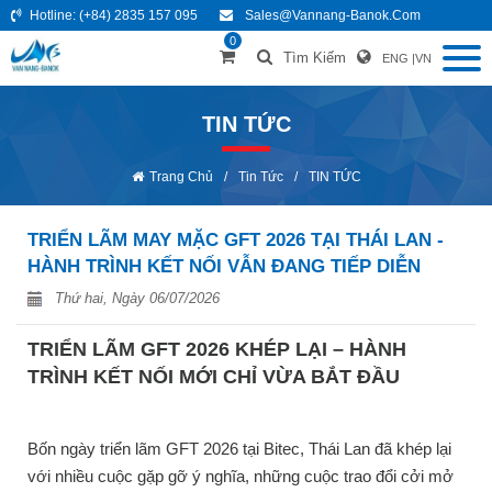
Hotline:
(+84) 2835 157 095
Sales@vannang-Banok.com
0
Tìm Kiếm
ENG
|
VN
TIN TỨC
Trang Chủ
/
Tin Tức
/
TIN TỨC
TRIỂN LÃM MAY MẶC GFT 2026 TẠI THÁI LAN -
HÀNH TRÌNH KẾT NỐI VẪN ĐANG TIẾP DIỄN
Thứ hai, Ngày 06/07/2026
TRIỂN LÃM GFT 2026 KHÉP LẠI – HÀNH
TRÌNH KẾT NỐI MỚI CHỈ VỪA BẮT ĐẦU
Bốn ngày triển lãm GFT 2026 tại Bitec, Thái Lan đã khép lại
với nhiều cuộc gặp gỡ ý nghĩa, những cuộc trao đổi cởi mở