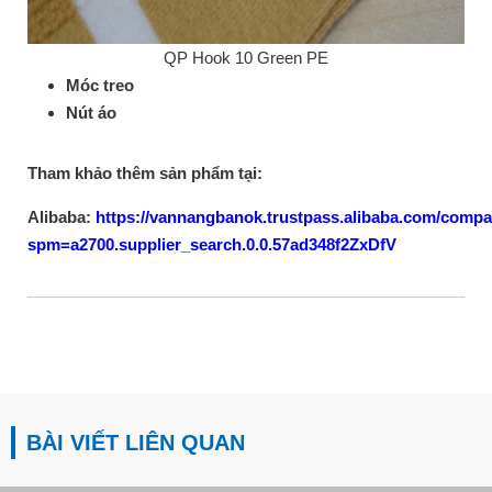
QP Hook 10 Green PE
Móc treo
Nút áo
Tham khảo thêm sản phẩm tại:
Alibaba:
https://vannangbanok.trustpass.alibaba.com/compa
spm=a2700.supplier_search.0.0.57ad348f2ZxDfV
BÀI VIẾT LIÊN QUAN