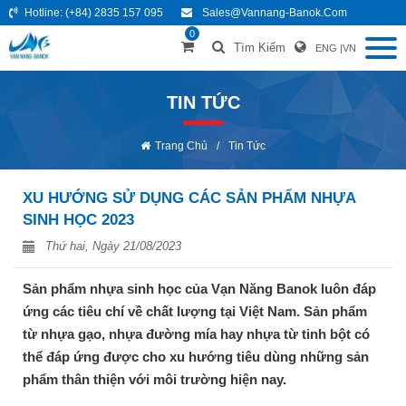
Hotline:
(+84) 2835 157 095
Sales@vannang-Banok.com
0
Tìm Kiếm
ENG
|
VN
TIN TỨC
Trang Chủ
/
Tin Tức
XU HƯỚNG SỬ DỤNG CÁC SẢN PHẨM NHỰA
SINH HỌC 2023
Thứ hai, Ngày 21/08/2023
Sản phẩm nhựa sinh học của Vạn Năng Banok luôn đáp
ứng các tiêu chí về chất lượng tại Việt Nam. Sản phẩm
từ nhựa gạo, nhựa đường mía hay nhựa từ tinh bột có
thể đáp ứng được cho xu hướng tiêu dùng những sản
phẩm thân thiện với môi trường hiện nay.