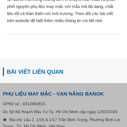
phối nguyên phụ liệu may mặc với mẫu mã đa dạng, chất
liệu tốt và thân thiện với môi trường. Theo dõi các bài viết
trên website để biết thêm nhiều thông tin chi tiết nhé.
BÀI VIẾT LIÊN QUAN
PHỤ LIỆU MAY MẶC - VẠN NĂNG BANOK
GPKD số : 0312882815
Do Sở Kế Hoạch Đầu Tư Tp. Hồ Chí Minh cấp ngày 12/02/2020
Địa chỉ: Lầu 2, 1/15 & 1/17 Trần Bình Trọng, Phường Bình Lợi
Trung, Tp. Hồ Chí Minh, Việt Nam.