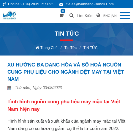
Hotline:
(+84) 2835 157 095
Sales@vannang-Banok.com
0
Tìm Kiếm
ENG
|
VN
TIN TỨC
Trang Chủ
/
Tin Tức
/
TIN TỨC
XU HƯỚNG ĐA DẠNG HÓA VÀ SỐ HOÁ NGUỒN
CUNG PHỤ LIỆU CHO NGÀNH DỆT MAY TẠI VIỆT
NAM
Thứ năm, Ngày 03/08/2023
Tình hình nguồn cung phụ liệu may mặc tại Việt
Nam hiện nay
Hình hình sản xuất và xuất khẩu của ngành may mặc tại Việt
Nam đang có xu hướng giảm, cụ thể là từ cuối năm 2022.