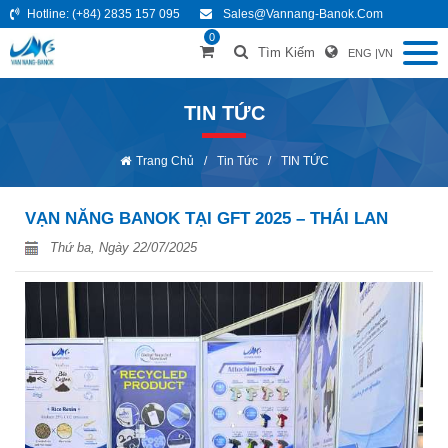
Hotline:
(+84) 2835 157 095
Sales@vannang-Banok.com
0
Tìm Kiếm
ENG
|
VN
TIN TỨC
Trang Chủ
/
Tin Tức
/
TIN TỨC
VẠN NĂNG BANOK TẠI GFT 2025 – THÁI LAN
Thứ ba, Ngày 22/07/2025