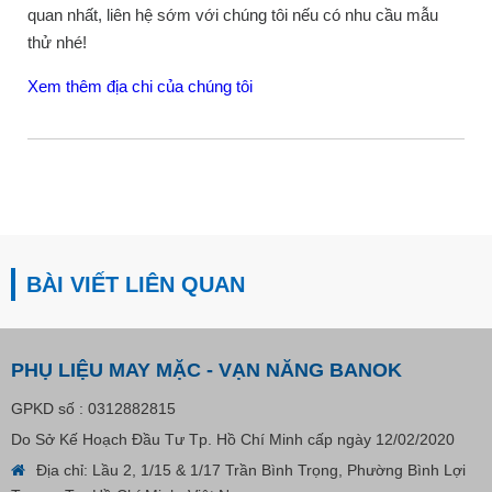
quan nhất, liên hệ sớm với chúng tôi nếu có nhu cầu mẫu
thử nhé!
Xem thêm địa chi của chúng tôi
BÀI VIẾT LIÊN QUAN
PHỤ LIỆU MAY MẶC - VẠN NĂNG BANOK
GPKD số : 0312882815
Do Sở Kế Hoạch Đầu Tư Tp. Hồ Chí Minh cấp ngày 12/02/2020
Địa chỉ: Lầu 2, 1/15 & 1/17 Trần Bình Trọng, Phường Bình Lợi