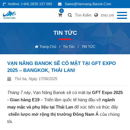
Hotline:
(+84) 2835 157 095
Sales@vannang-Banok.com
0
Tìm Kiếm
ENG
|
VN
TIN TỨC
Trang Chủ
/
Tin Tức
/
TIN TỨC
VẠN NĂNG BANOK SẼ CÓ MẶT TẠI GFT EXPO
2025 – BANGKOK, THÁI LAN!
Thứ ba, Ngày 17/06/2025
Tháng 7 này
, Vạn Năng Banok sẽ có mặt tại
GFT Expo 2025
- Gian hàng E19
– Triển lãm quốc tế hàng đầu về
ngành
may mặc và phụ liệu tại Thái Lan
để xúc tiến và thúc đẩy
chiến lược mở rộng thị trường Đông Nam Á
của chúng
tôi.