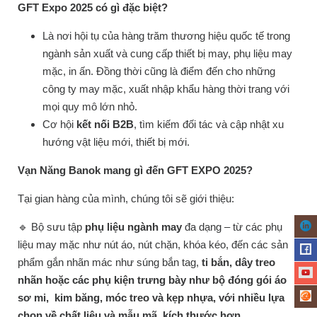
GFT Expo
2025 có gì đặc biệt?
Là nơi hội tụ của hàng trăm thương hiệu quốc tế trong
ngành sản xuất và cung cấp thiết bị may, phụ liệu may
mặc, in ấn. Đồng thời cũng là điểm đến cho những
công ty may mặc, xuất nhập khẩu hàng thời trang với
mọi quy mô lớn nhỏ.
Cơ hội
kết nối B2B
, tìm kiếm đối tác và cập nhật xu
hướng vật liệu mới, thiết bị mới.
Vạn Năng Banok mang gì đến GFT
EXPO 2025?
Tại gian hàng của mình, chúng tôi sẽ giới thiệu:
🔹
Bộ sưu tập
phụ liệu ngành may
đa dạng – từ các phụ
liệu may mặc như nút áo, nút chặn, khóa kéo, đến các sản
phẩm gắn nhãn mác như súng bắn tag,
ti bắn, dây treo
nhãn
hoặc các phụ kiện trưng bày như bộ đóng gói áo
sơ mi, kim băng, móc treo và kẹp nhựa, với nhiều lựa
chọn về chất liệu và mẫu mã, kích thước hơn.