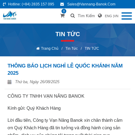
Hotline:
(+84) 2835 157 095
Sales@vannang-Banok.com
0
Tìm Kiếm
ENG
|
VN
TIN TỨC
Trang Chủ
/
Tin Tức
/
TIN TỨC
THÔNG BÁO LỊCH NGHỈ LỄ QUỐC KHÁNH NĂM
2025
Thứ ba, Ngày 26/08/2025
CÔNG TY TNHH VẠN NĂNG BANOK
Kính gửi: Quý Khách Hàng
Lời đầu tiên, Công ty Vạn Năng Banok xin chân thành cảm
ơn Quý Khách Hàng đã tin tưởng và đồng hành cùng sản