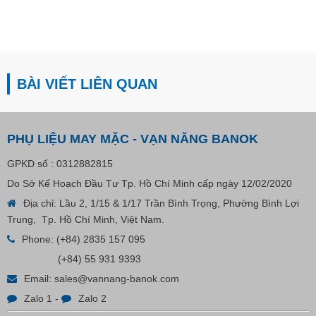
BÀI VIẾT LIÊN QUAN
PHỤ LIỆU MAY MẶC - VẠN NĂNG BANOK
GPKD số : 0312882815
Do Sở Kế Hoạch Đầu Tư Tp. Hồ Chí Minh cấp ngày 12/02/2020
Địa chỉ: Lầu 2, 1/15 & 1/17 Trần Bình Trọng, Phường Bình Lợi
Trung, Tp. Hồ Chí Minh, Việt Nam.
Phone:
(+84) 2835 157 095
(+84) 55 931 9393
Email:
sales@vannang-banok.com
Zalo 1
-
Zalo 2