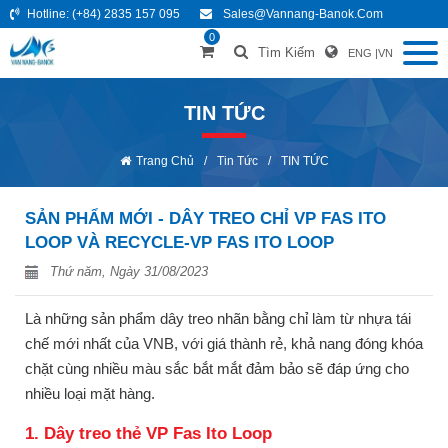
Hotline:
(+84) 2835 157 095
Sales@vannang-Banok.com
0
Tìm Kiếm
ENG
|
VN
TIN TỨC
Trang Chủ
/
Tin Tức
/
TIN TỨC
SẢN PHẨM MỚI - DÂY TREO CHỈ VP FAS ITO
LOOP VÀ RECYCLE-VP FAS ITO LOOP
Thứ năm, Ngày 31/08/2023
Là những sản phẩm dây treo nhãn bằng chỉ làm từ nhựa tái
chế mới nhất của VNB, với giá thành rẻ, khả nang đóng khóa
chặt cùng nhiều màu sắc bắt mắt đảm bảo sẽ đáp ứng cho
nhiều loại mặt hàng.
1. Dây treo thẻ VP Fas Ito Loop