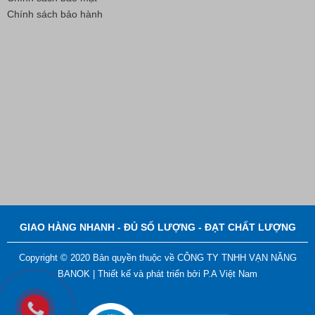
Chính sách bảo hành
GIAO HÀNG NHANH - ĐỦ SỐ LƯỢNG - ĐẠT CHẤT LƯỢNG
Copyright © 2020 Bản quyền thuộc về CÔNG TY TNHH VẠN NĂNG
BANOK |
Thiết kế và phát triển bởi
P.A Việt Nam