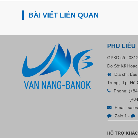
BÀI VIẾT LIÊN QUAN
PHỤ LIỆU
GPKD số : 031
Do Sở Kế Hoạch
Địa chỉ: Lầ
Trung, Tp. Hồ 
Phone:
(+84
(+84
Email:
sale
Zalo 1
-
HỖ TRỢ KHÁ