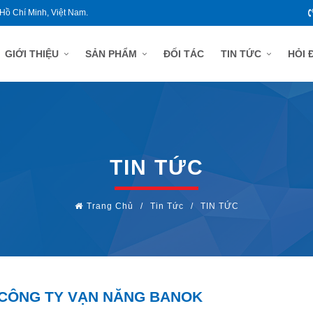
 Hồ Chí Minh, Việt Nam.
GIỚI THIỆU
SẢN PHẨM
ĐỐI TÁC
TIN TỨC
HỎI 
TIN TỨC
Trang Chủ
/
Tin Tức
/
TIN TỨC
- CÔNG TY VẠN NĂNG BANOK