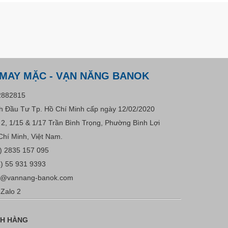
 MAY MẶC - VẠN NĂNG BANOK
2882815
 Đầu Tư Tp. Hồ Chí Minh cấp ngày 12/02/2020
u 2, 1/15 & 1/17 Trần Bình Trọng, Phường Bình Lợi
Chí Minh, Việt Nam.
) 2835 157 095
) 55 931 9393
s@vannang-banok.com
Zalo 2
CH HÀNG