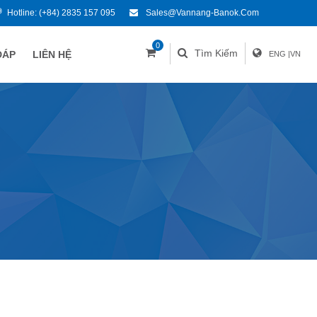
Hotline:
(+84) 2835 157 095
Sales@vannang-Banok.com
0
Tìm Kiếm
ĐÁP
LIÊN HỆ
ENG
|
VN