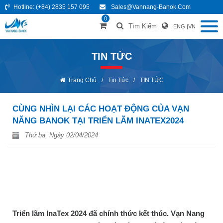
Hotline:
(+84) 2835 157 095
Sales@vannang-Banok.com
0
Tìm Kiếm
ENG
|
VN
TIN TỨC
Trang Chủ
/
Tin Tức
/
TIN TỨC
CÙNG NHÌN LẠI CÁC HOẠT ĐỘNG CỦA VẠN
NĂNG BANOK TẠI TRIỂN LÃM INATEX2024
Thứ ba, Ngày 02/04/2024
Triển lãm InaTex 2024 đã chính thức kết thúc. Vạn Nang