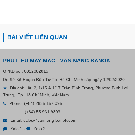
BÀI VIẾT LIÊN QUAN
PHỤ LIỆU MAY MẶC - VẠN NĂNG BANOK
GPKD số : 0312882815
Do Sở Kế Hoạch Đầu Tư Tp. Hồ Chí Minh cấp ngày 12/02/2020
Địa chỉ: Lầu 2, 1/15 & 1/17 Trần Bình Trọng, Phường Bình Lợi
Trung, Tp. Hồ Chí Minh, Việt Nam.
Phone:
(+84) 2835 157 095
(+84) 55 931 9393
Email:
sales@vannang-banok.com
Zalo 1
-
Zalo 2