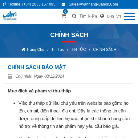
Hotline:
(+84) 2835 157 095
Sales@vannang-Banok.com
0
Tìm Kiếm
ENG
|
VN
CHÍNH SÁCH
Trang Chủ
/
Tin Tức
/
TIN TỨC
/
CHÍNH SÁCH
CHÍNH SÁCH BẢO MẬT
Chủ nhật, Ngày 08/12/2024
Mục đích và phạm vi thu thập
Việc thu thập dữ liệu chủ yếu trên website bao gồm: họ
tên, email, điện thoại, địa chỉ. Đây là các thông tin cần
được cung cấp để liên hệ xác nhận khi khách hàng cần
hỗ trợ về thông tin sản phẩm hay yêu cầu báo giá.