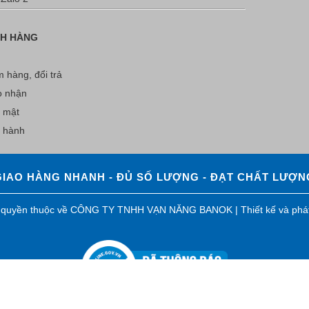
CH HÀNG
 hàng, đổi trả
o nhận
 mật
o hành
GIAO HÀNG NHANH - ĐỦ SỐ LƯỢNG - ĐẠT CHẤT LƯỢN
ản quyền thuộc về CÔNG TY TNHH VẠN NĂNG BANOK |
Thiết kế và phát