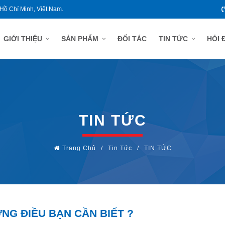
 Hồ Chí Minh, Việt Nam.
GIỚI THIỆU
SẢN PHẨM
ĐỐI TÁC
TIN TỨC
HỎI 
TIN TỨC
Trang Chủ
/
Tin Tức
/
TIN TỨC
NG ĐIỀU BẠN CẦN BIẾT ?