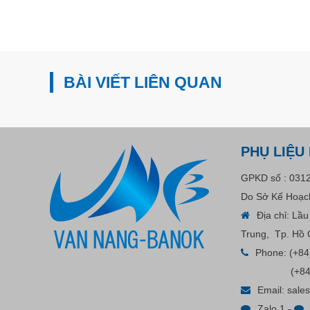
BÀI VIẾT LIÊN QUAN
PHỤ LIỆU
GPKD số : 031
Do Sở Kế Hoạch
Địa chỉ: Lầ
Trung, Tp. Hồ 
Phone:
(+84
(+84
Email:
sale
Zalo 1
-