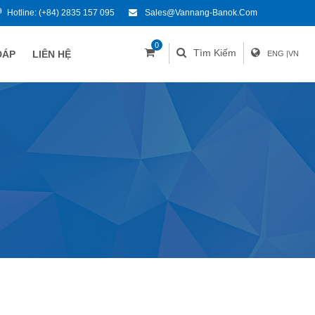
Hotline:
(+84) 2835 157 095
Sales@vannang-Banok.com
0
Tìm Kiếm
ĐÁP
LIÊN HỆ
ENG
|
VN