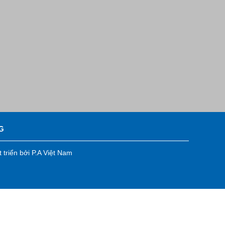
G
 triển bởi
P.A Việt Nam