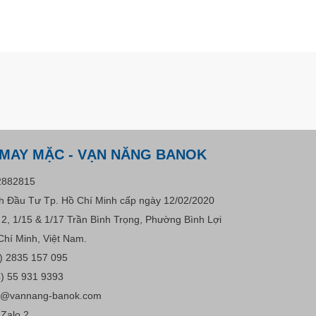
 MAY MẶC - VẠN NĂNG BANOK
2882815
 Đầu Tư Tp. Hồ Chí Minh cấp ngày 12/02/2020
u 2, 1/15 & 1/17 Trần Bình Trọng, Phường Bình Lợi
Chí Minh, Việt Nam.
) 2835 157 095
) 55 931 9393
s@vannang-banok.com
Zalo 2