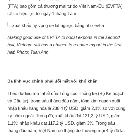
(FTA) bao gồm cả thương mại tự do Việt Nam-EU (EVFTA)
sẽ có hiệu lực từ ngày 1 tháng Tám.
Making good use of EVFTA to boost exports in the second
half, Vietnam still has a chance to recover export in the first
half. Photo: Tuan Anh
Ba lĩnh vực chính phải đối mặt với khó khăn
Theo dữ liệu mới nhất của Tổng cục Thống kê (Bộ Kế hoạch
và Đầu tư), trong sáu tháng đầu năm, tổng kim ngạch xuất
nhập khẩu hàng hóa là 238,4 tỷ USD, giảm 2,1% so với cùng
kỳ năm ngoái.
Trong đó, xuất khẩu đạt 121,2 tỷ USD, giảm
1,1%;
nhập khẩu đạt 117,2 tỷ USD, giảm 3%.
Trong sáu
tháng đầu năm, Việt Nam có thặng dư thương mại 4 tỷ đô la.