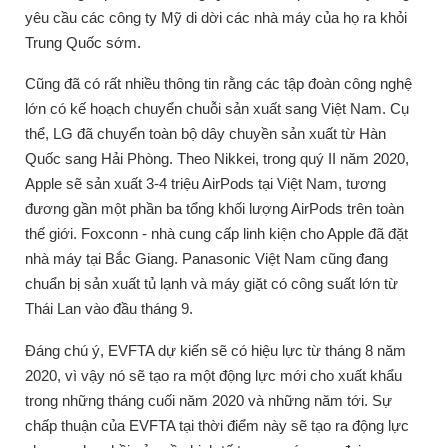
yêu cầu các công ty Mỹ di dời các nhà máy của họ ra khỏi
Trung Quốc sớm.
Cũng đã có rất nhiều thông tin rằng các tập đoàn công nghệ
lớn có kế hoạch chuyển chuỗi sản xuất sang Việt Nam.
Cụ
thể, LG đã chuyển toàn bộ dây chuyền sản xuất từ ​​Hàn
Quốc sang Hải Phòng.
Theo Nikkei, trong quý II năm 2020,
Apple sẽ sản xuất 3-4 triệu AirPods tại Việt Nam, tương
đương gần một phần ba tổng khối lượng AirPods trên toàn
thế giới.
Foxconn - nhà cung cấp linh kiện cho Apple đã đặt
nhà máy tại Bắc Giang.
Panasonic Việt Nam cũng đang
chuẩn bị sản xuất tủ lạnh và máy giặt có công suất lớn từ
Thái Lan vào đầu tháng 9.
Đáng chú ý, EVFTA dự kiến ​​sẽ có hiệu lực từ tháng 8 năm
2020, vì vậy nó sẽ tạo ra một động lực mới cho xuất khẩu
trong những tháng cuối năm 2020 và những năm tới.
Sự
chấp thuận của EVFTA tại thời điểm này sẽ tạo ra động lực