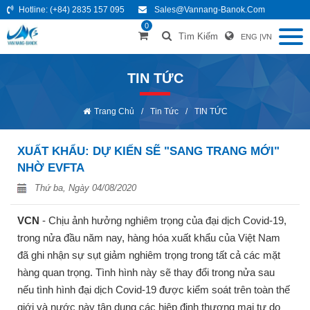
Hotline:
(+84) 2835 157 095
Sales@vannang-Banok.com
0
Tìm Kiếm
ENG
|
VN
TIN TỨC
Trang Chủ
/
Tin Tức
/
TIN TỨC
XUẤT KHẨU: DỰ KIẾN ​​SẼ "SANG TRANG MỚI"
NHỜ EVFTA
Thứ ba, Ngày 04/08/2020
VCN
- Chịu ảnh hưởng nghiêm trọng của đại dịch Covid-19,
trong nửa đầu năm nay, hàng hóa xuất khẩu của Việt Nam
đã ghi nhận sự sụt giảm nghiêm trọng trong tất cả các mặt
hàng quan trọng.
Tình hình này sẽ thay đổi trong nửa sau
nếu tình hình đại dịch Covid-19 được kiểm soát trên toàn thế
giới và nước này tận dụng các hiệp định thương mại tự do