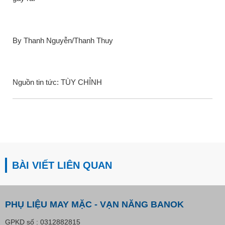
By Thanh Nguyễn/Thanh Thuy
Nguồn tin tức: TÙY CHỈNH
BÀI VIẾT LIÊN QUAN
PHỤ LIỆU MAY MẶC - VẠN NĂNG BANOK
GPKD số : 0312882815