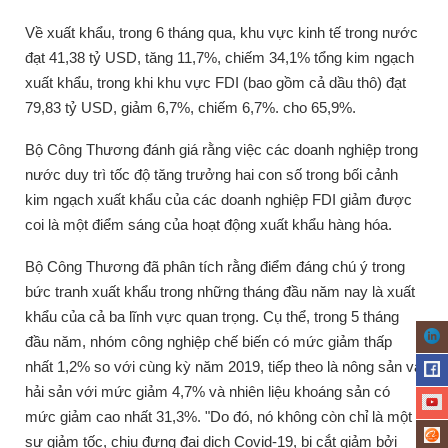
Về xuất khẩu, trong 6 tháng qua, khu vực kinh tế trong nước
đạt 41,38 tỷ USD, tăng 11,7%, chiếm 34,1% tổng kim ngạch
xuất khẩu, trong khi khu vực FDI (bao gồm cả dầu thô) đạt
79,83 tỷ USD, giảm 6,7%, chiếm 6,7%. cho 65,9%.
Bộ Công Thương đánh giá rằng việc các doanh nghiệp trong
nước duy trì tốc độ tăng trưởng hai con số trong bối cảnh
kim ngạch xuất khẩu của các doanh nghiệp FDI giảm được
coi là một điểm sáng của hoạt động xuất khẩu hàng hóa.
Bộ Công Thương đã phân tích rằng điểm đáng chú ý trong
bức tranh xuất khẩu trong những tháng đầu năm nay là xuất
khẩu của cả ba lĩnh vực quan trọng.
Cụ thể, trong 5 tháng
đầu năm, nhóm công nghiệp chế biến có mức giảm thấp
nhất 1,2% so với cùng kỳ năm 2019, tiếp theo là nông sản và
hải sản với mức giảm 4,7% và nhiên liệu khoáng sản có
mức giảm cao nhất 31,3%.
"Do đó, nó không còn chỉ là một
sự giảm tốc, chịu đựng đại dịch Covid-19, bị cắt giảm bởi