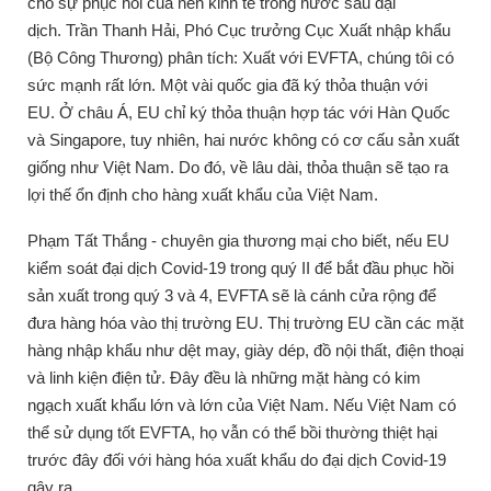
cho sự phục hồi của nền kinh tế trong nước sau đại
dịch.
Trần Thanh Hải, Phó Cục trưởng Cục Xuất nhập khẩu
(Bộ Công Thương) phân tích: Xuất với EVFTA, chúng tôi có
sức mạnh rất lớn.
Một vài quốc gia đã ký thỏa thuận với
EU.
Ở châu Á, EU chỉ ký thỏa thuận hợp tác với Hàn Quốc
và Singapore, tuy nhiên, hai nước không có cơ cấu sản xuất
giống như Việt Nam.
Do đó, về lâu dài, thỏa thuận sẽ tạo ra
lợi thế ổn định cho hàng xuất khẩu của Việt Nam.
Phạm Tất Thắng - chuyên gia thương mại cho biết, nếu EU
kiểm soát đại dịch Covid-19 trong quý II để bắt đầu phục hồi
sản xuất trong quý 3 và 4, EVFTA sẽ là cánh cửa rộng để
đưa hàng hóa vào thị trường EU.
Thị trường EU cần các mặt
hàng nhập khẩu như dệt may, giày dép, đồ nội thất, điện thoại
và linh kiện điện tử.
Đây đều là những mặt hàng có kim
ngạch xuất khẩu lớn và lớn của Việt Nam.
Nếu Việt Nam có
thể sử dụng tốt EVFTA, họ vẫn có thể bồi thường thiệt hại
trước đây đối với hàng hóa xuất khẩu do đại dịch Covid-19
gây ra.