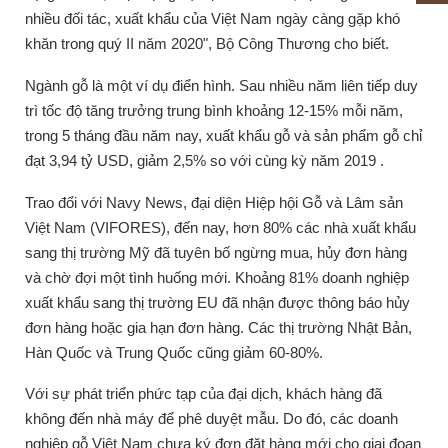
nhiều đối tác, xuất khẩu của Việt Nam ngày càng gặp khó
khăn trong quý II năm 2020", Bộ Công Thương cho biết.
Ngành gỗ là một ví dụ điển hình.
Sau nhiều năm liên tiếp duy
trì tốc độ tăng trưởng trung bình khoảng 12-15% mỗi năm,
trong 5 tháng đầu năm nay, xuất khẩu gỗ và sản phẩm gỗ chỉ
đạt 3,94 tỷ USD, giảm 2,5% so với cùng kỳ năm 2019 .
Trao đổi với Navy News, đại diện Hiệp hội Gỗ và Lâm sản
Việt Nam (VIFORES), đến nay, hơn 80% các nhà xuất khẩu
sang thị trường Mỹ đã tuyên bố ngừng mua, hủy đơn hàng
và chờ đợi một tình huống mới.
Khoảng 81% doanh nghiệp
xuất khẩu sang thị trường EU đã nhận được thông báo hủy
đơn hàng hoặc gia hạn đơn hàng.
Các thị trường Nhật Bản,
Hàn Quốc và Trung Quốc cũng giảm 60-80%.
Với sự phát triển phức tạp của đại dịch, khách hàng đã
không đến nhà máy để phê duyệt mẫu.
Do đó, các doanh
nghiệp gỗ Việt Nam chưa ký đơn đặt hàng mới cho giai đoạn