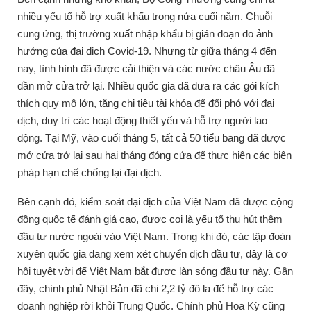
nhiều yếu tố hỗ trợ xuất khẩu trong nửa cuối năm.
Chuỗi
cung ứng, thị trường xuất nhập khẩu bị gián đoạn do ảnh
hưởng của đại dịch Covid-19.
Nhưng từ giữa tháng 4 đến
nay, tình hình đã được cải thiện và các nước châu Âu đã
dần mở cửa trở lại.
Nhiều quốc gia đã đưa ra các gói kích
thích quy mô lớn, tăng chi tiêu tài khóa để đối phó với đại
dịch, duy trì các hoạt động thiết yếu và hỗ trợ người lao
động.
Tại Mỹ, vào cuối tháng 5, tất cả 50 tiểu bang đã được
mở cửa trở lại sau hai tháng đóng cửa để thực hiện các biện
pháp hạn chế chống lại đại dịch.
Bên cạnh đó, kiểm soát đại dịch của Việt Nam đã được cộng
đồng quốc tế đánh giá cao, được coi là yếu tố thu hút thêm
đầu tư nước ngoài vào Việt Nam.
Trong khi đó, các tập đoàn
xuyên quốc gia đang xem xét chuyển dịch đầu tư, đây là cơ
hội tuyệt vời để Việt Nam bắt được làn sóng đầu tư này.
Gần
đây, chính phủ Nhật Bản đã chi 2,2 tỷ đô la để hỗ trợ các
doanh nghiệp rời khỏi Trung Quốc.
Chính phủ Hoa Kỳ cũng