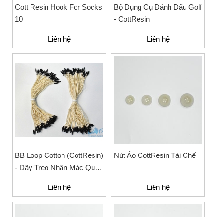
Cott Resin Hook For Socks
Bộ Dụng Cụ Đánh Dấu Golf
10
- CottResin
Liên hệ
Liên hệ
BB Loop Cotton (CottResin)
Nút Áo CottResin Tái Chế
- Dây Treo Nhãn Mác Quần
Áo Chất Lượng Cho Thời
Liên hệ
Liên hệ
Trang