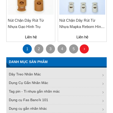
Nút Chặn Dây Rút Từ
Nút Chặn Dây Rút Từ
Nhựa Gạo Hình Trụ
Nhựa Mapka Reborn Hình
Trụ
Liên hệ
Liên hệ
1
2
3
4
5
DANH MỤC SẢN PHẨM
Dây Treo Nhãn Mác
Dụng Cụ Gắn Nhãn Mác
Tag pin - Ti nhựa gắn nhãn mác
Dụng cụ Fas Bano'k 101
Dụng cụ gắn nhãn khác