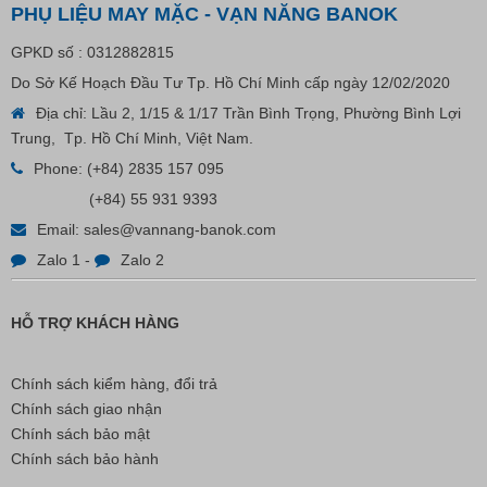
PHỤ LIỆU MAY MẶC - VẠN NĂNG BANOK
GPKD số : 0312882815
VP Fas Loop (PP) – Dây Treo Nhãn, Ti Bắn, Đạn Vòng
Do Sở Kế Hoạch Đầu Tư Tp. Hồ Chí Minh cấp ngày 12/02/2020
Treo Nhãn Mác
Địa chỉ: Lầu 2, 1/15 & 1/17 Trần Bình Trọng, Phường Bình Lợi
Trung, Tp. Hồ Chí Minh, Việt Nam.
Liên hệ
Phone:
(+84) 2835 157 095
(+84) 55 931 9393
Email:
sales@vannang-banok.com
Zalo 1
-
Zalo 2
HỖ TRỢ KHÁCH HÀNG
Chính sách kiểm hàng, đổi trả
Chính sách giao nhận
Chính sách bảo mật
Chính sách bảo hành