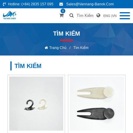
Hotline:
(+84) 2835 157 095
Sales@vannang-Banok.com
0
Tìm Kiếm
ENG
|
VN
TÌM KIẾM
Trang Chủ
/
Tìm Kiếm
TÌM KIẾM